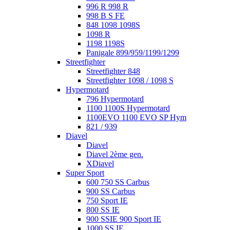
996 R 998 R
998 B S FE
848 1098 1098S
1098 R
1198 1198S
Panigale 899/959/1199/1299
Streetfighter
Streetfighter 848
Streetfighter 1098 / 1098 S
Hypermotard
796 Hypermotard
1100 1100S Hypermotard
1100EVO 1100 EVO SP Hym
821 / 939
Diavel
Diavel
Diavel 2ème gen.
XDiavel
Super Sport
600 750 SS Carbus
900 SS Carbus
750 Sport IE
800 SS IE
900 SSIE 900 Sport IE
1000 SS IE