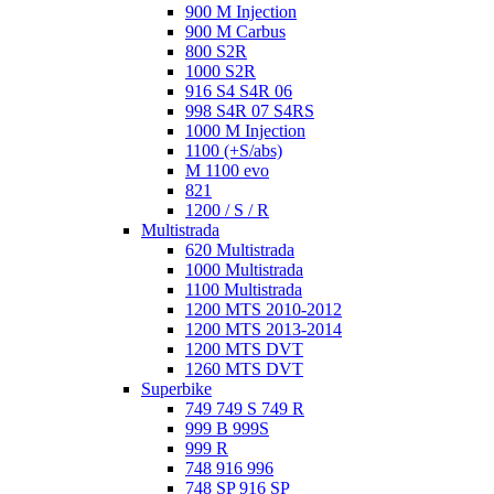
900 M Injection
900 M Carbus
800 S2R
1000 S2R
916 S4 S4R 06
998 S4R 07 S4RS
1000 M Injection
1100 (+S/abs)
M 1100 evo
821
1200 / S / R
Multistrada
620 Multistrada
1000 Multistrada
1100 Multistrada
1200 MTS 2010-2012
1200 MTS 2013-2014
1200 MTS DVT
1260 MTS DVT
Superbike
749 749 S 749 R
999 B 999S
999 R
748 916 996
748 SP 916 SP