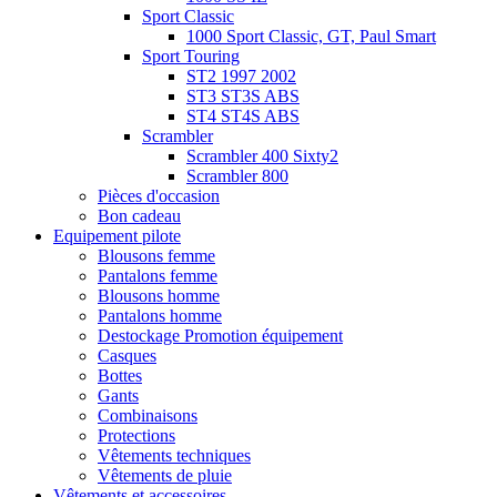
Sport Classic
1000 Sport Classic, GT, Paul Smart
Sport Touring
ST2 1997 2002
ST3 ST3S ABS
ST4 ST4S ABS
Scrambler
Scrambler 400 Sixty2
Scrambler 800
Pièces d'occasion
Bon cadeau
Equipement pilote
Blousons femme
Pantalons femme
Blousons homme
Pantalons homme
Destockage Promotion équipement
Casques
Bottes
Gants
Combinaisons
Protections
Vêtements techniques
Vêtements de pluie
Vêtements et accessoires