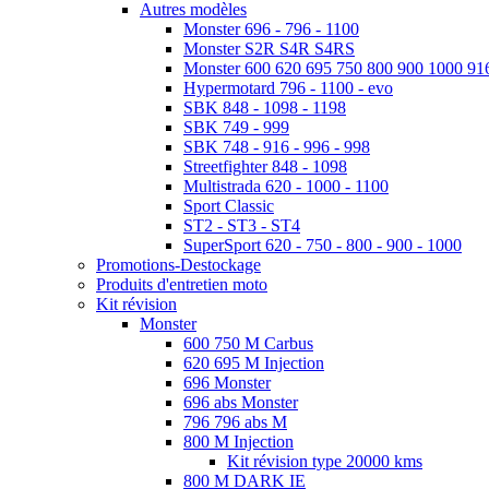
Autres modèles
Monster 696 - 796 - 1100
Monster S2R S4R S4RS
Monster 600 620 695 750 800 900 1000 91
Hypermotard 796 - 1100 - evo
SBK 848 - 1098 - 1198
SBK 749 - 999
SBK 748 - 916 - 996 - 998
Streetfighter 848 - 1098
Multistrada 620 - 1000 - 1100
Sport Classic
ST2 - ST3 - ST4
SuperSport 620 - 750 - 800 - 900 - 1000
Promotions-Destockage
Produits d'entretien moto
Kit révision
Monster
600 750 M Carbus
620 695 M Injection
696 Monster
696 abs Monster
796 796 abs M
800 M Injection
Kit révision type 20000 kms
800 M DARK IE