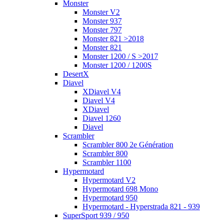
Monster
Monster V2
Monster 937
Monster 797
Monster 821 >2018
Monster 821
Monster 1200 / S >2017
Monster 1200 / 1200S
DesertX
Diavel
XDiavel V4
Diavel V4
XDiavel
Diavel 1260
Diavel
Scrambler
Scrambler 800 2e Génération
Scrambler 800
Scrambler 1100
Hypermotard
Hypermotard V2
Hypermotard 698 Mono
Hypermotard 950
Hypermotard - Hyperstrada 821 - 939
SuperSport 939 / 950