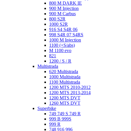
800 M DARK IE
900 M Injection
900 M Carbus
800 S2R
1000 S2R
916 S4 S4R 06
998 S4R 07 S4RS
1000 M Injection
1100 (+S/abs)
M 1100 evo
821
1200 / S / R
Multistrada
620 Multistrada
1000 Multistrada
1100 Multistrada
1200 MTS 2010-2012
1200 MTS 2013-2014
1200 MTS DVT
1260 MTS DVT
Superbike
749 749 S 749 R
999 B 999S
999 R
748 916 996