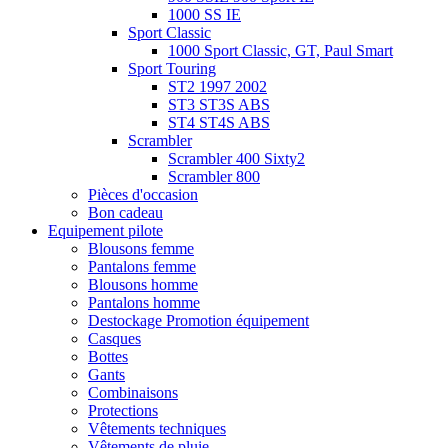
1000 SS IE
Sport Classic
1000 Sport Classic, GT, Paul Smart
Sport Touring
ST2 1997 2002
ST3 ST3S ABS
ST4 ST4S ABS
Scrambler
Scrambler 400 Sixty2
Scrambler 800
Pièces d'occasion
Bon cadeau
Equipement pilote
Blousons femme
Pantalons femme
Blousons homme
Pantalons homme
Destockage Promotion équipement
Casques
Bottes
Gants
Combinaisons
Protections
Vêtements techniques
Vêtements de pluie