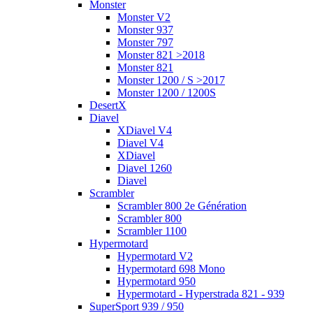
Monster
Monster V2
Monster 937
Monster 797
Monster 821 >2018
Monster 821
Monster 1200 / S >2017
Monster 1200 / 1200S
DesertX
Diavel
XDiavel V4
Diavel V4
XDiavel
Diavel 1260
Diavel
Scrambler
Scrambler 800 2e Génération
Scrambler 800
Scrambler 1100
Hypermotard
Hypermotard V2
Hypermotard 698 Mono
Hypermotard 950
Hypermotard - Hyperstrada 821 - 939
SuperSport 939 / 950