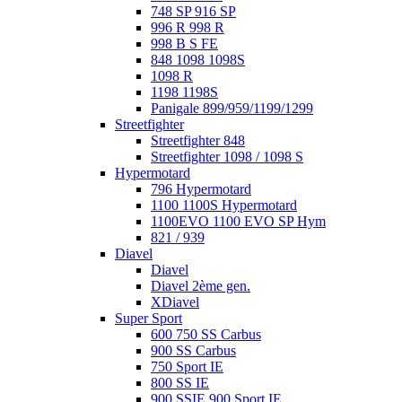
748 SP 916 SP
996 R 998 R
998 B S FE
848 1098 1098S
1098 R
1198 1198S
Panigale 899/959/1199/1299
Streetfighter
Streetfighter 848
Streetfighter 1098 / 1098 S
Hypermotard
796 Hypermotard
1100 1100S Hypermotard
1100EVO 1100 EVO SP Hym
821 / 939
Diavel
Diavel
Diavel 2ème gen.
XDiavel
Super Sport
600 750 SS Carbus
900 SS Carbus
750 Sport IE
800 SS IE
900 SSIE 900 Sport IE