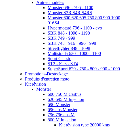
Autres modèles
Monster 696 - 796 - 1100
Monster S2R S4R S4RS
Monster 600 620 695 750 800 900 1000
916S4
Hypermotard 796 - 1100 - evo
SBK 848 - 1098 - 1198
SBK 749 - 999
SBK 748 - 916 - 996 - 998
Streetfighter 848 - 1098
Multistrada 620 - 1000 - 1100
Sport Classic
ST2 - ST3 - ST4
SuperSport 620 - 750 - 800 - 900 - 1000
Promotions-Destockage
Produits d'entretien moto
Kit révision
Monster
600 750 M Carbus
620 695 M Injection
696 Monster
696 abs Monster
796 796 abs M
800 M Injection
Kit révision type 20000 kms