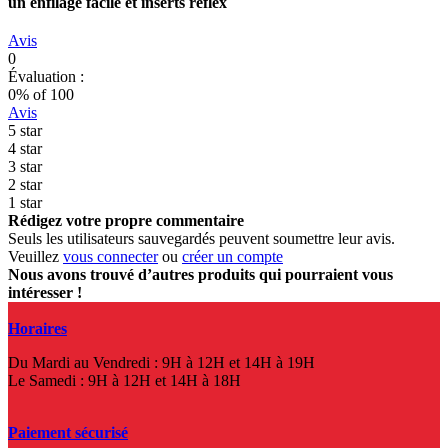
un enfilage facile et inserts reflex
Avis
0
Évaluation :
0
% of
100
Avis
5 star
4 star
3 star
2 star
1 star
Rédigez votre propre commentaire
Seuls les utilisateurs sauvegardés peuvent soumettre leur avis.
Veuillez
vous connecter
ou
créer un compte
Nous avons trouvé d’autres produits qui pourraient vous
intéresser !
Horaires
Du Mardi au Vendredi : 9H à 12H et 14H à 19H
Le Samedi : 9H à 12H et 14H à 18H
Paiement sécurisé