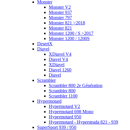
Monster
Monster V2
Monster 937
Monster 797
Monster 821 >2018
Monster 821
Monster 1200 / S >2017
Monster 1200 / 1200S
DesertX
Diavel
XDiavel V4
Diavel V4
XDiavel
Diavel 1260
Diavel
Scrambler
Scrambler 800 2e Génération
Scrambler 800
Scrambler 1100
Hypermotard
Hypermotard V2
Hypermotard 698 Mono
Hypermotard 950
Hypermotard - Hyperstrada 821 - 939
SuperSport 939 / 950