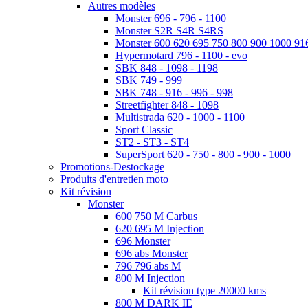
Autres modèles
Monster 696 - 796 - 1100
Monster S2R S4R S4RS
Monster 600 620 695 750 800 900 1000 91
Hypermotard 796 - 1100 - evo
SBK 848 - 1098 - 1198
SBK 749 - 999
SBK 748 - 916 - 996 - 998
Streetfighter 848 - 1098
Multistrada 620 - 1000 - 1100
Sport Classic
ST2 - ST3 - ST4
SuperSport 620 - 750 - 800 - 900 - 1000
Promotions-Destockage
Produits d'entretien moto
Kit révision
Monster
600 750 M Carbus
620 695 M Injection
696 Monster
696 abs Monster
796 796 abs M
800 M Injection
Kit révision type 20000 kms
800 M DARK IE