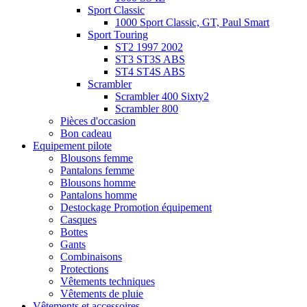
Sport Classic
1000 Sport Classic, GT, Paul Smart
Sport Touring
ST2 1997 2002
ST3 ST3S ABS
ST4 ST4S ABS
Scrambler
Scrambler 400 Sixty2
Scrambler 800
Pièces d'occasion
Bon cadeau
Equipement pilote
Blousons femme
Pantalons femme
Blousons homme
Pantalons homme
Destockage Promotion équipement
Casques
Bottes
Gants
Combinaisons
Protections
Vêtements techniques
Vêtements de pluie
Vêtements et accessoires