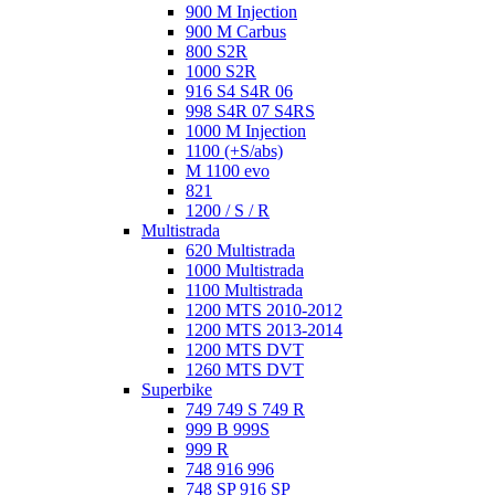
900 M Injection
900 M Carbus
800 S2R
1000 S2R
916 S4 S4R 06
998 S4R 07 S4RS
1000 M Injection
1100 (+S/abs)
M 1100 evo
821
1200 / S / R
Multistrada
620 Multistrada
1000 Multistrada
1100 Multistrada
1200 MTS 2010-2012
1200 MTS 2013-2014
1200 MTS DVT
1260 MTS DVT
Superbike
749 749 S 749 R
999 B 999S
999 R
748 916 996
748 SP 916 SP