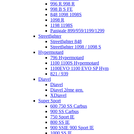
996 R 998 R
998 B S FE
848 1098 1098S
1098 R
1198 1198S
Panigale 899/959/1199/1299
Streetfighter
Streetfighter 848
Streetfighter 1098 / 1098 S
Hypermotard
796 Hypermotard
1100 1100S Hypermotard
1100EVO 1100 EVO SP Hym
821 / 939
Diavel
Diavel
Diavel 2ème gen.
XDiavel
Super Sport
600 750 SS Carbus
900 SS Carbus
750 Sport IE
800 SS IE
900 SSIE 900 Sport IE
1000 SS IE