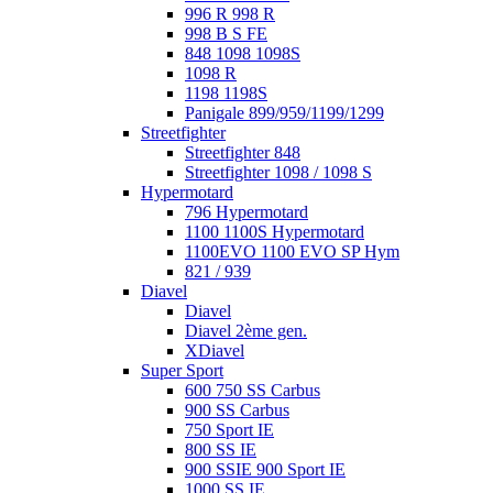
996 R 998 R
998 B S FE
848 1098 1098S
1098 R
1198 1198S
Panigale 899/959/1199/1299
Streetfighter
Streetfighter 848
Streetfighter 1098 / 1098 S
Hypermotard
796 Hypermotard
1100 1100S Hypermotard
1100EVO 1100 EVO SP Hym
821 / 939
Diavel
Diavel
Diavel 2ème gen.
XDiavel
Super Sport
600 750 SS Carbus
900 SS Carbus
750 Sport IE
800 SS IE
900 SSIE 900 Sport IE
1000 SS IE