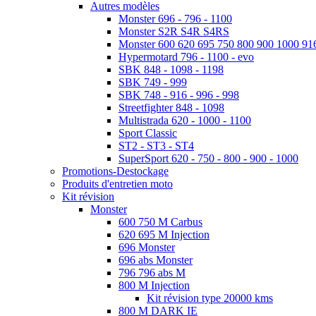
Autres modèles
Monster 696 - 796 - 1100
Monster S2R S4R S4RS
Monster 600 620 695 750 800 900 1000 91
Hypermotard 796 - 1100 - evo
SBK 848 - 1098 - 1198
SBK 749 - 999
SBK 748 - 916 - 996 - 998
Streetfighter 848 - 1098
Multistrada 620 - 1000 - 1100
Sport Classic
ST2 - ST3 - ST4
SuperSport 620 - 750 - 800 - 900 - 1000
Promotions-Destockage
Produits d'entretien moto
Kit révision
Monster
600 750 M Carbus
620 695 M Injection
696 Monster
696 abs Monster
796 796 abs M
800 M Injection
Kit révision type 20000 kms
800 M DARK IE