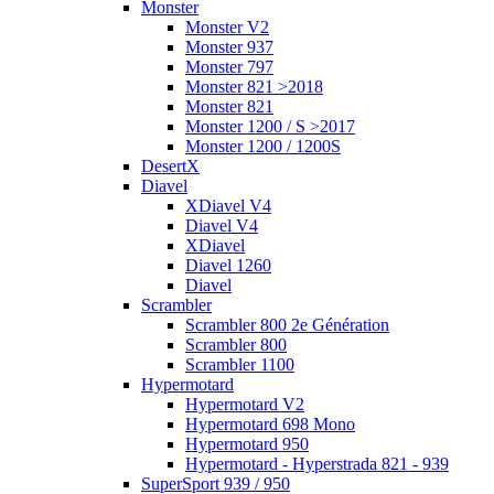
Monster
Monster V2
Monster 937
Monster 797
Monster 821 >2018
Monster 821
Monster 1200 / S >2017
Monster 1200 / 1200S
DesertX
Diavel
XDiavel V4
Diavel V4
XDiavel
Diavel 1260
Diavel
Scrambler
Scrambler 800 2e Génération
Scrambler 800
Scrambler 1100
Hypermotard
Hypermotard V2
Hypermotard 698 Mono
Hypermotard 950
Hypermotard - Hyperstrada 821 - 939
SuperSport 939 / 950