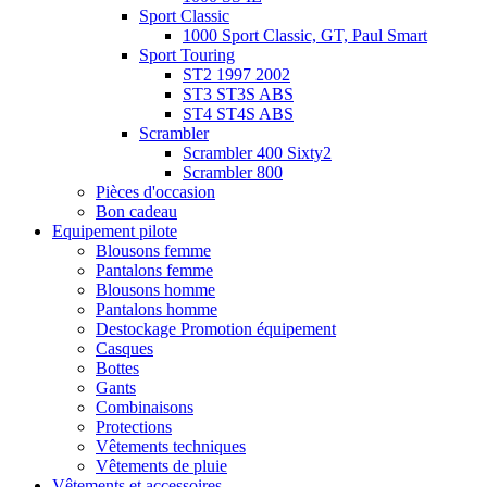
Sport Classic
1000 Sport Classic, GT, Paul Smart
Sport Touring
ST2 1997 2002
ST3 ST3S ABS
ST4 ST4S ABS
Scrambler
Scrambler 400 Sixty2
Scrambler 800
Pièces d'occasion
Bon cadeau
Equipement pilote
Blousons femme
Pantalons femme
Blousons homme
Pantalons homme
Destockage Promotion équipement
Casques
Bottes
Gants
Combinaisons
Protections
Vêtements techniques
Vêtements de pluie
Vêtements et accessoires