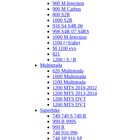
900 M Injection
900 M Carbus
800 S2R
1000 S2R
916 S4 S4R 06
998 S4R 07 S4RS
1000 M Injection
1100 (+S/abs)
M 1100 evo
821
1200 / S / R
Multistrada
620 Multistrada
1000 Multistrada
1100 Multistrada
1200 MTS 2010-2012
1200 MTS 2013-2014
1200 MTS DVT
1260 MTS DVT
Superbike
749 749 S 749 R
999 B 999S
999 R
748 916 996
748 SP 916 SP