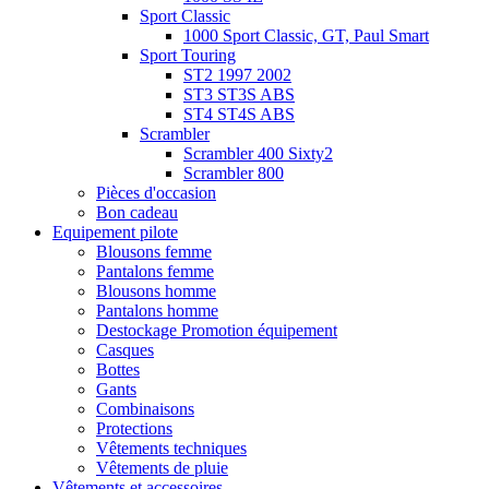
Sport Classic
1000 Sport Classic, GT, Paul Smart
Sport Touring
ST2 1997 2002
ST3 ST3S ABS
ST4 ST4S ABS
Scrambler
Scrambler 400 Sixty2
Scrambler 800
Pièces d'occasion
Bon cadeau
Equipement pilote
Blousons femme
Pantalons femme
Blousons homme
Pantalons homme
Destockage Promotion équipement
Casques
Bottes
Gants
Combinaisons
Protections
Vêtements techniques
Vêtements de pluie
Vêtements et accessoires