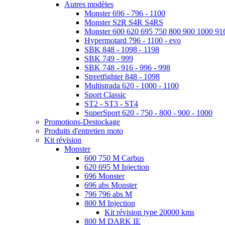
Autres modèles
Monster 696 - 796 - 1100
Monster S2R S4R S4RS
Monster 600 620 695 750 800 900 1000 91
Hypermotard 796 - 1100 - evo
SBK 848 - 1098 - 1198
SBK 749 - 999
SBK 748 - 916 - 996 - 998
Streetfighter 848 - 1098
Multistrada 620 - 1000 - 1100
Sport Classic
ST2 - ST3 - ST4
SuperSport 620 - 750 - 800 - 900 - 1000
Promotions-Destockage
Produits d'entretien moto
Kit révision
Monster
600 750 M Carbus
620 695 M Injection
696 Monster
696 abs Monster
796 796 abs M
800 M Injection
Kit révision type 20000 kms
800 M DARK IE