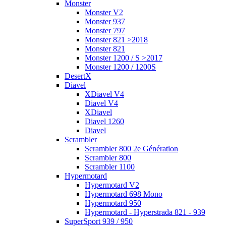
Monster
Monster V2
Monster 937
Monster 797
Monster 821 >2018
Monster 821
Monster 1200 / S >2017
Monster 1200 / 1200S
DesertX
Diavel
XDiavel V4
Diavel V4
XDiavel
Diavel 1260
Diavel
Scrambler
Scrambler 800 2e Génération
Scrambler 800
Scrambler 1100
Hypermotard
Hypermotard V2
Hypermotard 698 Mono
Hypermotard 950
Hypermotard - Hyperstrada 821 - 939
SuperSport 939 / 950