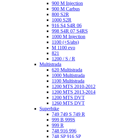
900 M Injection
900 M Carbus
800 S2R
1000 S2R
916 S4 S4R 06
998 S4R 07 S4RS
1000 M Injection
1100 (+S/abs)
M 1100 evo
821
1200 / S / R
Multistrada
620 Multistrada
1000 Multistrada
1100 Multistrada
1200 MTS 2010-2012
1200 MTS 2013-2014
1200 MTS DVT
1260 MTS DVT
Superbike
749 749 S 749 R
999 B 999S
999 R
748 916 996
748 SP 916 SP