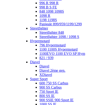
996 R 998 R
998 B S FE
848 1098 1098S
1098 R
1198 1198S
Panigale 899/959/1199/1299
Streetfighter
Streetfighter 848
Streetfighter 1098 / 1098 S
Hypermotard
796 Hypermotard
1100 1100S Hypermotard
1100EVO 1100 EVO SP Hym
821 / 939
Diavel
Diavel
Diavel 2ème gen.
XDiavel
Super Sport
600 750 SS Carbus
900 SS Carbus
750 Sport IE
800 SS IE
900 SSIE 900 Sport IE
1000 SS IE