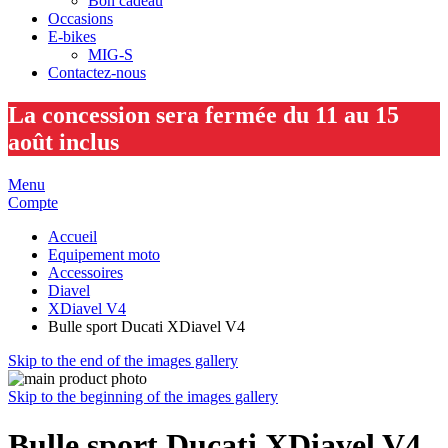
Bon cadeau
Occasions
E-bikes
MIG-S
Contactez-nous
La concession sera fermée du 11 au 15
août inclus
Menu
Compte
Accueil
Equipement moto
Accessoires
Diavel
XDiavel V4
Bulle sport Ducati XDiavel V4
Skip to the end of the images gallery
Skip to the beginning of the images gallery
Bulle sport Ducati XDiavel V4