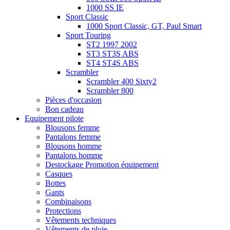
1000 SS IE
Sport Classic
1000 Sport Classic, GT, Paul Smart
Sport Touring
ST2 1997 2002
ST3 ST3S ABS
ST4 ST4S ABS
Scrambler
Scrambler 400 Sixty2
Scrambler 800
Pièces d'occasion
Bon cadeau
Equipement pilote
Blousons femme
Pantalons femme
Blousons homme
Pantalons homme
Destockage Promotion équipement
Casques
Bottes
Gants
Combinaisons
Protections
Vêtements techniques
Vêtements de pluie