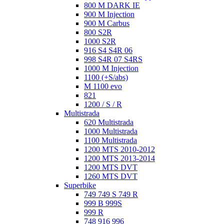
800 M DARK IE
900 M Injection
900 M Carbus
800 S2R
1000 S2R
916 S4 S4R 06
998 S4R 07 S4RS
1000 M Injection
1100 (+S/abs)
M 1100 evo
821
1200 / S / R
Multistrada
620 Multistrada
1000 Multistrada
1100 Multistrada
1200 MTS 2010-2012
1200 MTS 2013-2014
1200 MTS DVT
1260 MTS DVT
Superbike
749 749 S 749 R
999 B 999S
999 R
748 916 996