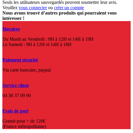
Seuls les utilisateurs sauvegardés peuvent soumettre leur avis.
Veuillez
vous connecter
ou
créer un compte
Nous avons trouvé d’autres produits qui pourraient vous
intéresser !
Horaires
Du Mardi au Vendredi : 9H à 12H et 14H à 19H
Le Samedi : 9H à 12H et 14H à 18H
Paiement sécurisé
Via carte bancaire, paypal
Service client
04 38 37 09 90
Frais de port
Gratuit pour + de 120€
(France métropolitaine)