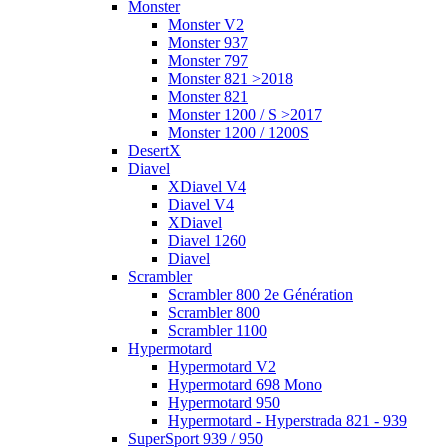
Monster
Monster V2
Monster 937
Monster 797
Monster 821 >2018
Monster 821
Monster 1200 / S >2017
Monster 1200 / 1200S
DesertX
Diavel
XDiavel V4
Diavel V4
XDiavel
Diavel 1260
Diavel
Scrambler
Scrambler 800 2e Génération
Scrambler 800
Scrambler 1100
Hypermotard
Hypermotard V2
Hypermotard 698 Mono
Hypermotard 950
Hypermotard - Hyperstrada 821 - 939
SuperSport 939 / 950