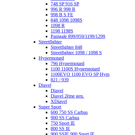
748 SP 916 SP
996 R 998 R
998 B S FE
848 1098 1098S
1098 R
1198 1198S
Panigale 899/959/1199/1299
Streetfighter
Streetfighter 848
Streetfighter 1098 / 1098 S
Hypermotard
796 Hypermotard
1100 1100S Hypermotard
1100EVO 1100 EVO SP Hym
821 / 939
Diavel
Diavel
Diavel 2ème gen.
XDiavel
Super Sport
600 750 SS Carbus
900 SS Carbus
750 Sport IE
800 SS IE
900 SSIE 900 Sport IE