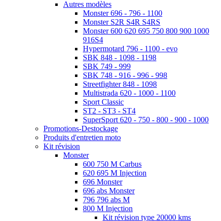
Autres modèles
Monster 696 - 796 - 1100
Monster S2R S4R S4RS
Monster 600 620 695 750 800 900 1000
916S4
Hypermotard 796 - 1100 - evo
SBK 848 - 1098 - 1198
SBK 749 - 999
SBK 748 - 916 - 996 - 998
Streetfighter 848 - 1098
Multistrada 620 - 1000 - 1100
Sport Classic
ST2 - ST3 - ST4
SuperSport 620 - 750 - 800 - 900 - 1000
Promotions-Destockage
Produits d'entretien moto
Kit révision
Monster
600 750 M Carbus
620 695 M Injection
696 Monster
696 abs Monster
796 796 abs M
800 M Injection
Kit révision type 20000 kms