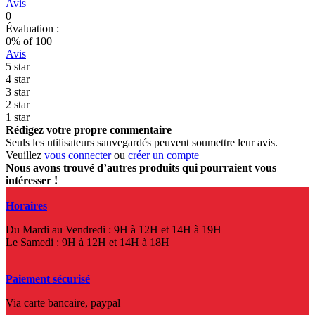
Avis
0
Évaluation :
0
% of
100
Avis
5 star
4 star
3 star
2 star
1 star
Rédigez votre propre commentaire
Seuls les utilisateurs sauvegardés peuvent soumettre leur avis.
Veuillez
vous connecter
ou
créer un compte
Nous avons trouvé d’autres produits qui pourraient vous
intéresser !
Horaires
Du Mardi au Vendredi : 9H à 12H et 14H à 19H
Le Samedi : 9H à 12H et 14H à 18H
Paiement sécurisé
Via carte bancaire, paypal