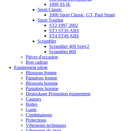
1000 SS IE
Sport Classic
1000 Sport Classic, GT, Paul Smart
Sport Touring
ST2 1997 2002
ST3 ST3S ABS
ST4 ST4S ABS
Scrambler
Scrambler 400 Sixty2
Scrambler 800
Pièces d'occasion
Bon cadeau
Equipement pilote
Blousons femme
Pantalons femme
Blousons homme
Pantalons homme
Destockage Promotion équipement
Casques
Bottes
Gants
Combinaisons
Protections
Vêtements techniques
Vêtements de pluie