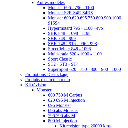
Autres modèles
Monster 696 - 796 - 1100
Monster S2R S4R S4RS
Monster 600 620 695 750 800 900 1000
916S4
Hypermotard 796 - 1100 - evo
SBK 848 - 1098 - 1198
SBK 749 - 999
SBK 748 - 916 - 996 - 998
Streetfighter 848 - 1098
Multistrada 620 - 1000 - 1100
Sport Classic
ST2 - ST3 - ST4
SuperSport 620 - 750 - 800 - 900 - 1000
Promotions-Destockage
Produits d'entretien moto
Kit révision
Monster
600 750 M Carbus
620 695 M Injection
696 Monster
696 abs Monster
796 796 abs M
800 M Injection
Kit révision type 20000 kms