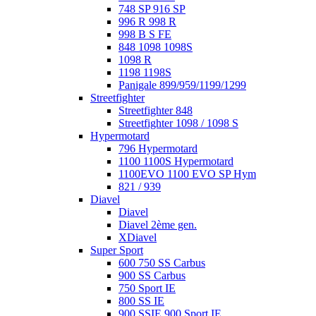
748 SP 916 SP
996 R 998 R
998 B S FE
848 1098 1098S
1098 R
1198 1198S
Panigale 899/959/1199/1299
Streetfighter
Streetfighter 848
Streetfighter 1098 / 1098 S
Hypermotard
796 Hypermotard
1100 1100S Hypermotard
1100EVO 1100 EVO SP Hym
821 / 939
Diavel
Diavel
Diavel 2ème gen.
XDiavel
Super Sport
600 750 SS Carbus
900 SS Carbus
750 Sport IE
800 SS IE
900 SSIE 900 Sport IE