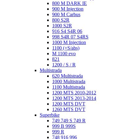
800 M DARK IE
900 M Injection
900 M Carbus
800 S2R
1000 S2R
916 S4 S4R 06
998 S4R 07 S4RS
1000 M Injection
1100 (+S/abs)
M 1100 evo
821
1200 / S / R
Multistrada
620 Multistrada
1000 Multistrada
1100 Multistrada
1200 MTS 2010-2012
1200 MTS 2013-2014
1200 MTS DVT
1260 MTS DVT
Superbike
749 749 S 749 R
999 B 999S
999 R
748 916 996