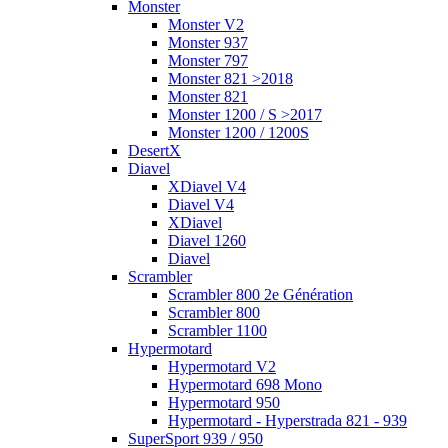
Monster
Monster V2
Monster 937
Monster 797
Monster 821 >2018
Monster 821
Monster 1200 / S >2017
Monster 1200 / 1200S
DesertX
Diavel
XDiavel V4
Diavel V4
XDiavel
Diavel 1260
Diavel
Scrambler
Scrambler 800 2e Génération
Scrambler 800
Scrambler 1100
Hypermotard
Hypermotard V2
Hypermotard 698 Mono
Hypermotard 950
Hypermotard - Hyperstrada 821 - 939
SuperSport 939 / 950