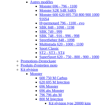
Autres modèles
Monster 696 - 796 - 1100
Monster S2R S4R S4RS
Monster 600 620 695 750 800 900 1000
916S4
Hypermotard 796 - 1100 - evo
SBK 848 - 1098 - 1198
SBK 749 - 999
SBK 748 - 916 - 996 - 998
Streetfighter 848 - 1098
Multistrada 620 - 1000 - 1100
Sport Classic
ST2 - ST3 - ST4
SuperSport 620 - 750 - 800 - 900 - 1000
Promotions-Destockage
Produits d'entretien moto
Kit révision
Monster
600 750 M Carbus
620 695 M Injection
696 Monster
696 abs Monster
796 796 abs M
800 M Injection
Kit révision type 20000 kms