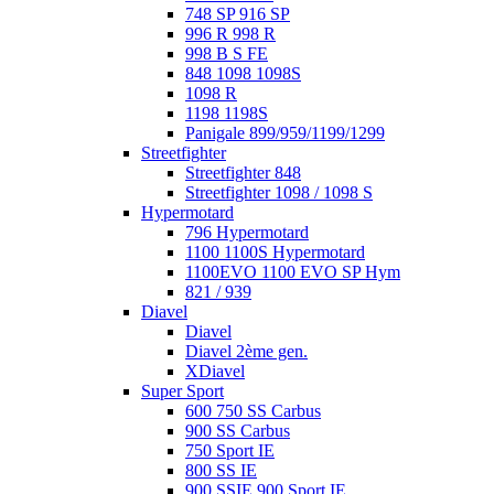
748 SP 916 SP
996 R 998 R
998 B S FE
848 1098 1098S
1098 R
1198 1198S
Panigale 899/959/1199/1299
Streetfighter
Streetfighter 848
Streetfighter 1098 / 1098 S
Hypermotard
796 Hypermotard
1100 1100S Hypermotard
1100EVO 1100 EVO SP Hym
821 / 939
Diavel
Diavel
Diavel 2ème gen.
XDiavel
Super Sport
600 750 SS Carbus
900 SS Carbus
750 Sport IE
800 SS IE
900 SSIE 900 Sport IE