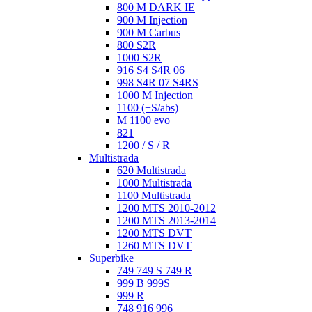
800 M DARK IE
900 M Injection
900 M Carbus
800 S2R
1000 S2R
916 S4 S4R 06
998 S4R 07 S4RS
1000 M Injection
1100 (+S/abs)
M 1100 evo
821
1200 / S / R
Multistrada
620 Multistrada
1000 Multistrada
1100 Multistrada
1200 MTS 2010-2012
1200 MTS 2013-2014
1200 MTS DVT
1260 MTS DVT
Superbike
749 749 S 749 R
999 B 999S
999 R
748 916 996