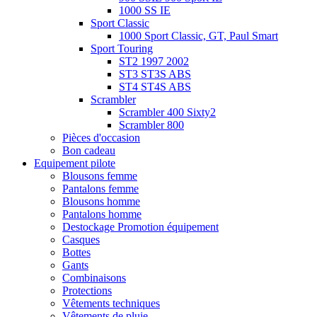
1000 SS IE
Sport Classic
1000 Sport Classic, GT, Paul Smart
Sport Touring
ST2 1997 2002
ST3 ST3S ABS
ST4 ST4S ABS
Scrambler
Scrambler 400 Sixty2
Scrambler 800
Pièces d'occasion
Bon cadeau
Equipement pilote
Blousons femme
Pantalons femme
Blousons homme
Pantalons homme
Destockage Promotion équipement
Casques
Bottes
Gants
Combinaisons
Protections
Vêtements techniques
Vêtements de pluie