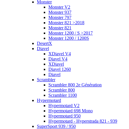
Monster
Monster V2
Monster 937
Monster 797
Monster 821 >2018
Monster 821
Monster 1200 / S >2017
Monster 1200 / 1200S
DesertX
Diavel
XDiavel V4
Diavel V4
XDiavel
Diavel 1260
Diavel
Scrambler
Scrambler 800 2e Génération
Scrambler 800
Scrambler 1100
Hypermotard
Hypermotard V2
Hypermotard 698 Mono
Hypermotard 950
Hypermotard - Hyperstrada 821 - 939
SuperSport 939 / 950