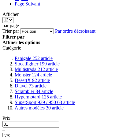
Page
Suivant
Afficher
par page
Trier par
Par ordre décroissant
Filtrer par
Affiner les options
Catégorie
Panigale
252
article
Streetfighter
199
article
Multistrada
212
article
Monster
124
article
DesertX
92
article
Diavel
73
article
Scrambler
84
article
Hypermotard
125
article
SuperSport 939 / 950
63
article
Autres modèles
30
article
Prix
–