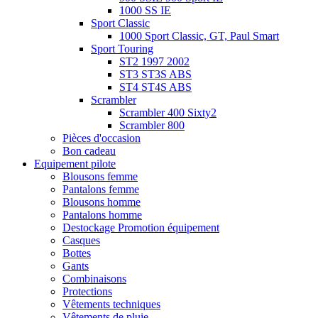
1000 SS IE
Sport Classic
1000 Sport Classic, GT, Paul Smart
Sport Touring
ST2 1997 2002
ST3 ST3S ABS
ST4 ST4S ABS
Scrambler
Scrambler 400 Sixty2
Scrambler 800
Pièces d'occasion
Bon cadeau
Equipement pilote
Blousons femme
Pantalons femme
Blousons homme
Pantalons homme
Destockage Promotion équipement
Casques
Bottes
Gants
Combinaisons
Protections
Vêtements techniques
Vêtements de pluie