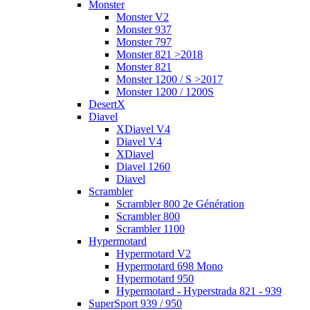
Monster
Monster V2
Monster 937
Monster 797
Monster 821 >2018
Monster 821
Monster 1200 / S >2017
Monster 1200 / 1200S
DesertX
Diavel
XDiavel V4
Diavel V4
XDiavel
Diavel 1260
Diavel
Scrambler
Scrambler 800 2e Génération
Scrambler 800
Scrambler 1100
Hypermotard
Hypermotard V2
Hypermotard 698 Mono
Hypermotard 950
Hypermotard - Hyperstrada 821 - 939
SuperSport 939 / 950