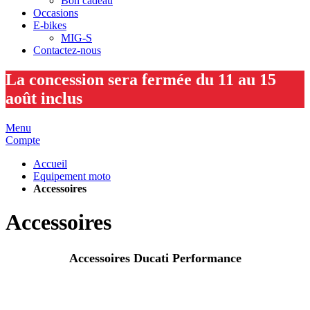
Bon cadeau
Occasions
E-bikes
MIG-S
Contactez-nous
La concession sera fermée du 11 au 15
août inclus
Menu
Compte
Accueil
Equipement moto
Accessoires
Accessoires
Accessoires Ducati Performance