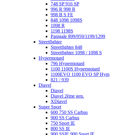
748 SP 916 SP
996 R 998 R
998 B S FE
848 1098 1098S
1098 R
1198 1198S
Panigale 899/959/1199/1299
Streetfighter
Streetfighter 848
Streetfighter 1098 / 1098 S
Hypermotard
796 Hypermotard
1100 1100S Hypermotard
1100EVO 1100 EVO SP Hym
821 / 939
Diavel
Diavel
Diavel 2ème gen.
XDiavel
Super Sport
600 750 SS Carbus
900 SS Carbus
750 Sport IE
800 SS IE
900 SSIE 900 Sport IE