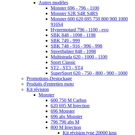
Autres modèles
Monster 696 - 796 - 1100
Monster S2R S4R S4RS
Monster 600 620 695 750 800 900 1000
916S4
Hypermotard 796 - 1100 - evo
SBK 848 - 1098 - 1198
SBK 749 - 999
SBK 748 - 916 - 996 - 998
Streetfighter 848 - 1098
Multistrada 620 - 1000 - 1100
Sport Classic
ST2 - ST3 - ST4
SuperSport 620 - 750 - 800 - 900 - 1000
Promotions-Destockage
Produits d'entretien moto
Kit révision
Monster
600 750 M Carbus
620 695 M Injection
696 Monster
696 abs Monster
796 796 abs M
800 M Injection
Kit révision type 20000 kms