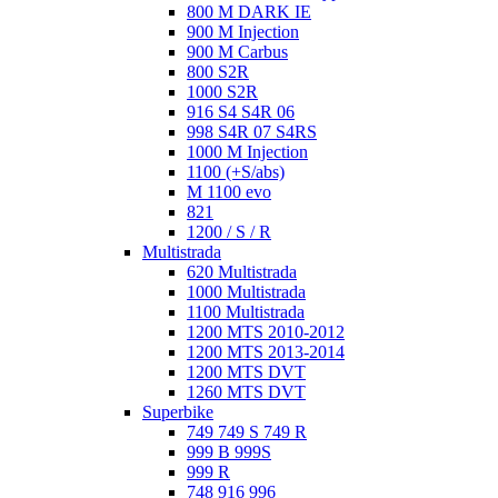
800 M DARK IE
900 M Injection
900 M Carbus
800 S2R
1000 S2R
916 S4 S4R 06
998 S4R 07 S4RS
1000 M Injection
1100 (+S/abs)
M 1100 evo
821
1200 / S / R
Multistrada
620 Multistrada
1000 Multistrada
1100 Multistrada
1200 MTS 2010-2012
1200 MTS 2013-2014
1200 MTS DVT
1260 MTS DVT
Superbike
749 749 S 749 R
999 B 999S
999 R
748 916 996