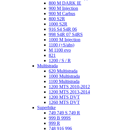
800 M DARK IE
900 M Injection
900 M Carbus
800 S2R
1000 S2R
916 S4 S4R 06
998 S4R 07 S4RS
1000 M Injection
1100 (+S/abs)
M 1100 evo
821
1200 / S / R
Multistrada
620 Multistrada
1000 Multistrada
1100 Multistrada
1200 MTS 2010-2012
1200 MTS 2013-2014
1200 MTS DVT
1260 MTS DVT
Superbike
749 749 S 749 R
999 B 999S
999 R
748 916 996