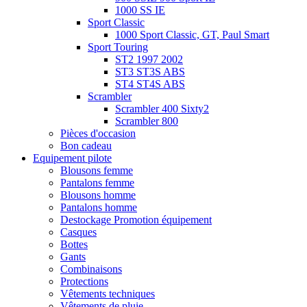
1000 SS IE
Sport Classic
1000 Sport Classic, GT, Paul Smart
Sport Touring
ST2 1997 2002
ST3 ST3S ABS
ST4 ST4S ABS
Scrambler
Scrambler 400 Sixty2
Scrambler 800
Pièces d'occasion
Bon cadeau
Equipement pilote
Blousons femme
Pantalons femme
Blousons homme
Pantalons homme
Destockage Promotion équipement
Casques
Bottes
Gants
Combinaisons
Protections
Vêtements techniques
Vêtements de pluie