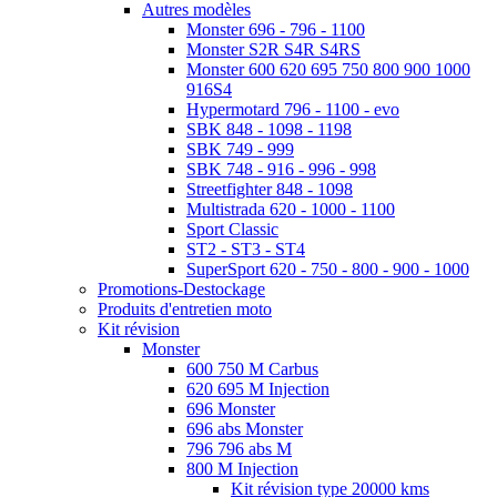
Autres modèles
Monster 696 - 796 - 1100
Monster S2R S4R S4RS
Monster 600 620 695 750 800 900 1000
916S4
Hypermotard 796 - 1100 - evo
SBK 848 - 1098 - 1198
SBK 749 - 999
SBK 748 - 916 - 996 - 998
Streetfighter 848 - 1098
Multistrada 620 - 1000 - 1100
Sport Classic
ST2 - ST3 - ST4
SuperSport 620 - 750 - 800 - 900 - 1000
Promotions-Destockage
Produits d'entretien moto
Kit révision
Monster
600 750 M Carbus
620 695 M Injection
696 Monster
696 abs Monster
796 796 abs M
800 M Injection
Kit révision type 20000 kms