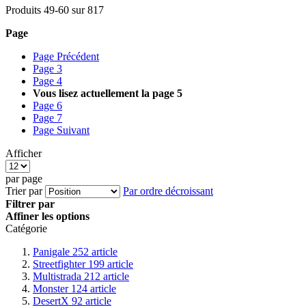
Produits
49
-
60
sur
817
Page
Page
Précédent
Page
3
Page
4
Vous lisez actuellement la page
5
Page
6
Page
7
Page
Suivant
Afficher
par page
Trier par
Par ordre décroissant
Filtrer par
Affiner les options
Catégorie
Panigale
252
article
Streetfighter
199
article
Multistrada
212
article
Monster
124
article
DesertX
92
article