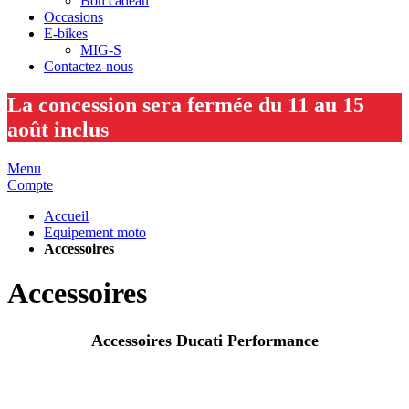
Bon cadeau
Occasions
E-bikes
MIG-S
Contactez-nous
La concession sera fermée du 11 au 15
août inclus
Menu
Compte
Accueil
Equipement moto
Accessoires
Accessoires
Accessoires Ducati Performance