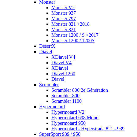
Monster
Monster V2
Monster 937
Monster 797
Monster 821 >2018
Monster 821
Monster 1200 / S >2017
Monster 1200 / 1200S
DesertX
Diavel
XDiavel V4
Diavel V4
XDiavel
Diavel 1260
Diavel
Scrambler
Scrambler 800 2e Génération
Scrambler 800
Scrambler 1100
Hypermotard
Hypermotard V2
Hypermotard 698 Mono
Hypermotard 950
Hypermotard - Hyperstrada 821 - 939
SuperSport 939 / 950