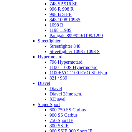
748 SP 916 SP
996 R 998 R
998 B S FE
848 1098 1098S
1098 R
1198 1198S
Panigale 899/959/1199/1299
Streetfighter
Streetfighter 848
Streetfighter 1098 / 1098 S
Hypermotard
796 Hypermotard
1100 1100S Hypermotard
1100EVO 1100 EVO SP Hym
821 / 939
Diavel
Diavel
Diavel 2ème gen.
XDiavel
Super Sport
600 750 SS Carbus
900 SS Carbus
750 Sport IE
800 SS IE
900 SSIE 900 Sport IE