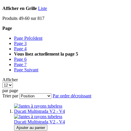
Afficher en
Grille
Liste
Produits
49
-
60
sur
817
Page
Page
Précédent
Page
3
Page
4
Vous lisez actuellement la page
5
Page
6
Page
7
Page
Suivant
Afficher
par page
Trier par
Par ordre décroissant
Ajouter au panier