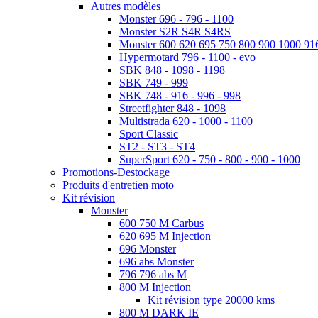
Autres modèles
Monster 696 - 796 - 1100
Monster S2R S4R S4RS
Monster 600 620 695 750 800 900 1000 91
Hypermotard 796 - 1100 - evo
SBK 848 - 1098 - 1198
SBK 749 - 999
SBK 748 - 916 - 996 - 998
Streetfighter 848 - 1098
Multistrada 620 - 1000 - 1100
Sport Classic
ST2 - ST3 - ST4
SuperSport 620 - 750 - 800 - 900 - 1000
Promotions-Destockage
Produits d'entretien moto
Kit révision
Monster
600 750 M Carbus
620 695 M Injection
696 Monster
696 abs Monster
796 796 abs M
800 M Injection
Kit révision type 20000 kms
800 M DARK IE