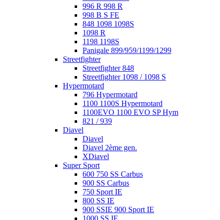
996 R 998 R
998 B S FE
848 1098 1098S
1098 R
1198 1198S
Panigale 899/959/1199/1299
Streetfighter
Streetfighter 848
Streetfighter 1098 / 1098 S
Hypermotard
796 Hypermotard
1100 1100S Hypermotard
1100EVO 1100 EVO SP Hym
821 / 939
Diavel
Diavel
Diavel 2ème gen.
XDiavel
Super Sport
600 750 SS Carbus
900 SS Carbus
750 Sport IE
800 SS IE
900 SSIE 900 Sport IE
1000 SS IE