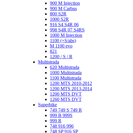
900 M Injection
900 M Carbus
800 S2R
1000 S2R
916 S4 S4R 06
998 S4R 07 S4RS
1000 M Injection
1100 (+S/abs)
M 1100 evo
821
1200 / S / R
Multistrada
620 Multistrada
1000 Multistrada
1100 Multistrada
1200 MTS 2010-2012
1200 MTS 2013-2014
1200 MTS DVT
1260 MTS DVT
Superbike
749 749 S 749 R
999 B 999S
999 R
748 916 996
748 SP 916 SP