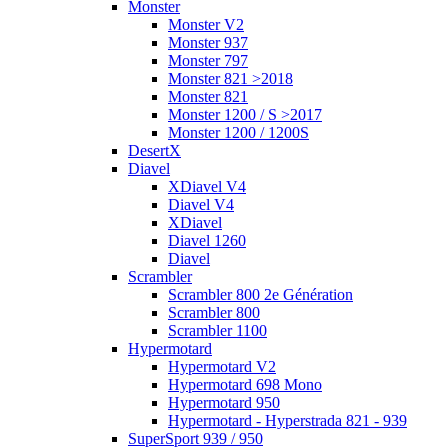
Monster
Monster V2
Monster 937
Monster 797
Monster 821 >2018
Monster 821
Monster 1200 / S >2017
Monster 1200 / 1200S
DesertX
Diavel
XDiavel V4
Diavel V4
XDiavel
Diavel 1260
Diavel
Scrambler
Scrambler 800 2e Génération
Scrambler 800
Scrambler 1100
Hypermotard
Hypermotard V2
Hypermotard 698 Mono
Hypermotard 950
Hypermotard - Hyperstrada 821 - 939
SuperSport 939 / 950