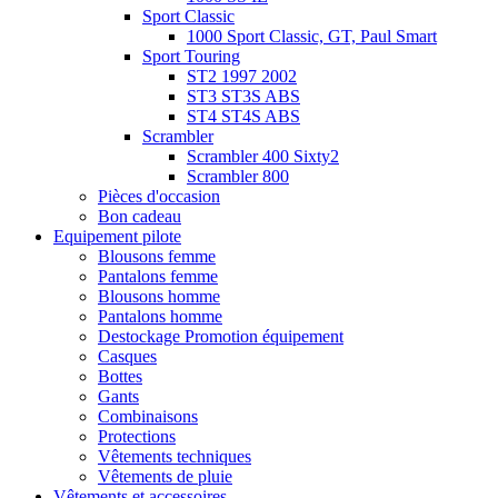
Sport Classic
1000 Sport Classic, GT, Paul Smart
Sport Touring
ST2 1997 2002
ST3 ST3S ABS
ST4 ST4S ABS
Scrambler
Scrambler 400 Sixty2
Scrambler 800
Pièces d'occasion
Bon cadeau
Equipement pilote
Blousons femme
Pantalons femme
Blousons homme
Pantalons homme
Destockage Promotion équipement
Casques
Bottes
Gants
Combinaisons
Protections
Vêtements techniques
Vêtements de pluie
Vêtements et accessoires