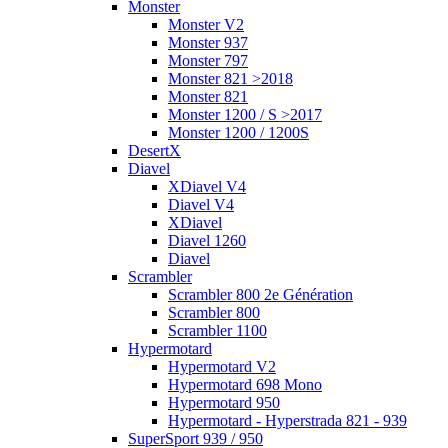
Monster
Monster V2
Monster 937
Monster 797
Monster 821 >2018
Monster 821
Monster 1200 / S >2017
Monster 1200 / 1200S
DesertX
Diavel
XDiavel V4
Diavel V4
XDiavel
Diavel 1260
Diavel
Scrambler
Scrambler 800 2e Génération
Scrambler 800
Scrambler 1100
Hypermotard
Hypermotard V2
Hypermotard 698 Mono
Hypermotard 950
Hypermotard - Hyperstrada 821 - 939
SuperSport 939 / 950