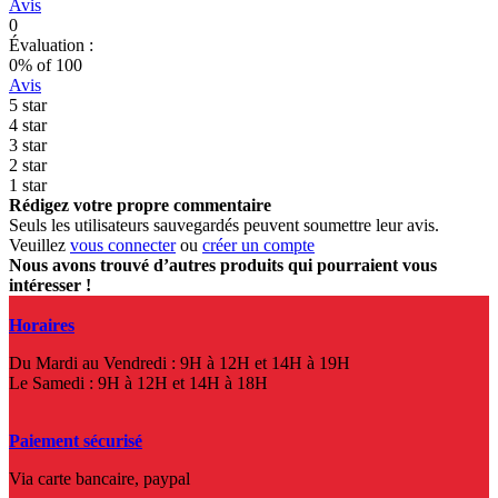
Avis
0
Évaluation :
0
% of
100
Avis
5 star
4 star
3 star
2 star
1 star
Rédigez votre propre commentaire
Seuls les utilisateurs sauvegardés peuvent soumettre leur avis.
Veuillez
vous connecter
ou
créer un compte
Nous avons trouvé d’autres produits qui pourraient vous
intéresser !
Horaires
Du Mardi au Vendredi : 9H à 12H et 14H à 19H
Le Samedi : 9H à 12H et 14H à 18H
Paiement sécurisé
Via carte bancaire, paypal