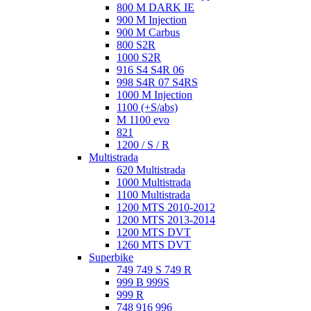
800 M DARK IE
900 M Injection
900 M Carbus
800 S2R
1000 S2R
916 S4 S4R 06
998 S4R 07 S4RS
1000 M Injection
1100 (+S/abs)
M 1100 evo
821
1200 / S / R
Multistrada
620 Multistrada
1000 Multistrada
1100 Multistrada
1200 MTS 2010-2012
1200 MTS 2013-2014
1200 MTS DVT
1260 MTS DVT
Superbike
749 749 S 749 R
999 B 999S
999 R
748 916 996