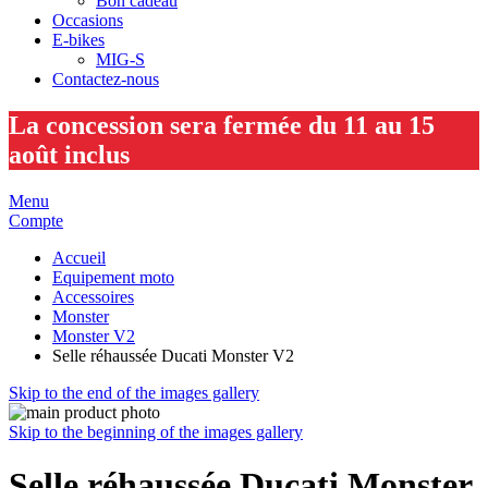
Bon cadeau
Occasions
E-bikes
MIG-S
Contactez-nous
La concession sera fermée du 11 au 15
août inclus
Menu
Compte
Accueil
Equipement moto
Accessoires
Monster
Monster V2
Selle réhaussée Ducati Monster V2
Skip to the end of the images gallery
Skip to the beginning of the images gallery
Selle réhaussée Ducati Monster