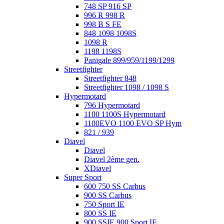
748 SP 916 SP
996 R 998 R
998 B S FE
848 1098 1098S
1098 R
1198 1198S
Panigale 899/959/1199/1299
Streetfighter
Streetfighter 848
Streetfighter 1098 / 1098 S
Hypermotard
796 Hypermotard
1100 1100S Hypermotard
1100EVO 1100 EVO SP Hym
821 / 939
Diavel
Diavel
Diavel 2ème gen.
XDiavel
Super Sport
600 750 SS Carbus
900 SS Carbus
750 Sport IE
800 SS IE
900 SSIE 900 Sport IE