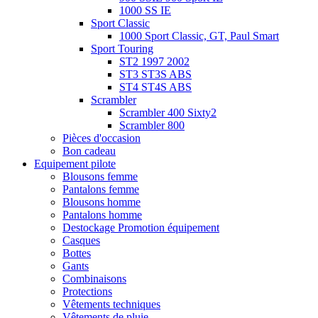
1000 SS IE
Sport Classic
1000 Sport Classic, GT, Paul Smart
Sport Touring
ST2 1997 2002
ST3 ST3S ABS
ST4 ST4S ABS
Scrambler
Scrambler 400 Sixty2
Scrambler 800
Pièces d'occasion
Bon cadeau
Equipement pilote
Blousons femme
Pantalons femme
Blousons homme
Pantalons homme
Destockage Promotion équipement
Casques
Bottes
Gants
Combinaisons
Protections
Vêtements techniques
Vêtements de pluie