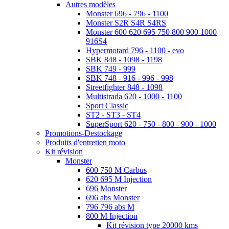
Autres modèles
Monster 696 - 796 - 1100
Monster S2R S4R S4RS
Monster 600 620 695 750 800 900 1000
916S4
Hypermotard 796 - 1100 - evo
SBK 848 - 1098 - 1198
SBK 749 - 999
SBK 748 - 916 - 996 - 998
Streetfighter 848 - 1098
Multistrada 620 - 1000 - 1100
Sport Classic
ST2 - ST3 - ST4
SuperSport 620 - 750 - 800 - 900 - 1000
Promotions-Destockage
Produits d'entretien moto
Kit révision
Monster
600 750 M Carbus
620 695 M Injection
696 Monster
696 abs Monster
796 796 abs M
800 M Injection
Kit révision type 20000 kms