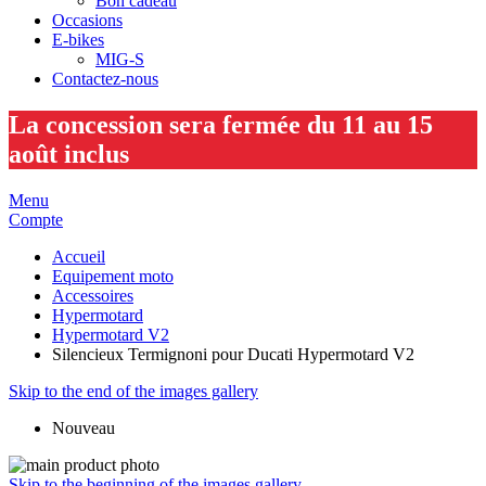
Bon cadeau
Occasions
E-bikes
MIG-S
Contactez-nous
La concession sera fermée du 11 au 15
août inclus
Menu
Compte
Accueil
Equipement moto
Accessoires
Hypermotard
Hypermotard V2
Silencieux Termignoni pour Ducati Hypermotard V2
Skip to the end of the images gallery
Nouveau
Skip to the beginning of the images gallery