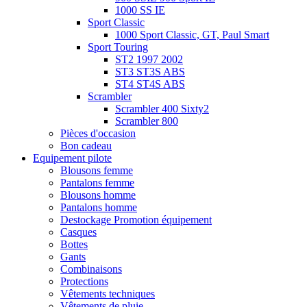
1000 SS IE
Sport Classic
1000 Sport Classic, GT, Paul Smart
Sport Touring
ST2 1997 2002
ST3 ST3S ABS
ST4 ST4S ABS
Scrambler
Scrambler 400 Sixty2
Scrambler 800
Pièces d'occasion
Bon cadeau
Equipement pilote
Blousons femme
Pantalons femme
Blousons homme
Pantalons homme
Destockage Promotion équipement
Casques
Bottes
Gants
Combinaisons
Protections
Vêtements techniques
Vêtements de pluie