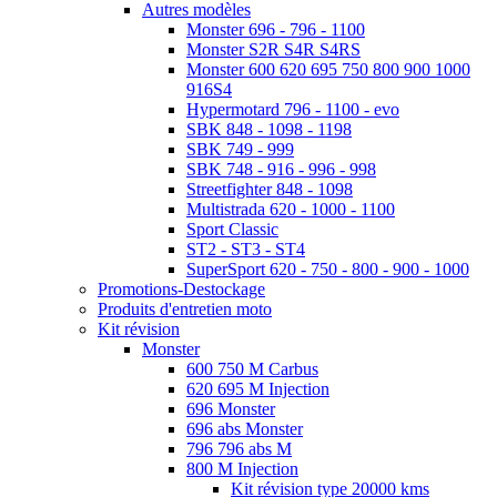
Autres modèles
Monster 696 - 796 - 1100
Monster S2R S4R S4RS
Monster 600 620 695 750 800 900 1000
916S4
Hypermotard 796 - 1100 - evo
SBK 848 - 1098 - 1198
SBK 749 - 999
SBK 748 - 916 - 996 - 998
Streetfighter 848 - 1098
Multistrada 620 - 1000 - 1100
Sport Classic
ST2 - ST3 - ST4
SuperSport 620 - 750 - 800 - 900 - 1000
Promotions-Destockage
Produits d'entretien moto
Kit révision
Monster
600 750 M Carbus
620 695 M Injection
696 Monster
696 abs Monster
796 796 abs M
800 M Injection
Kit révision type 20000 kms