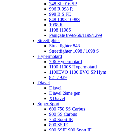
748 SP 916 SP
996 R 998 R
998 B S FE
848 1098 1098S
1098 R
1198 1198S
Panigale 899/959/1199/1299
Streetfighter
Streetfighter 848
Streetfighter 1098 / 1098 S
Hypermotard
796 Hypermotard
1100 1100S Hypermotard
1100EVO 1100 EVO SP Hym
821 / 939
Diavel
Diavel
Diavel 2ème gen.
XDiavel
Super Sport
600 750 SS Carbus
900 SS Carbus
750 Sport IE
800 SS IE
900 SSIE 900 Sport IE