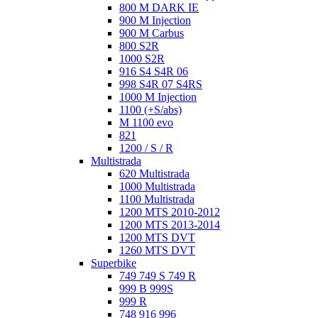
800 M DARK IE
900 M Injection
900 M Carbus
800 S2R
1000 S2R
916 S4 S4R 06
998 S4R 07 S4RS
1000 M Injection
1100 (+S/abs)
M 1100 evo
821
1200 / S / R
Multistrada
620 Multistrada
1000 Multistrada
1100 Multistrada
1200 MTS 2010-2012
1200 MTS 2013-2014
1200 MTS DVT
1260 MTS DVT
Superbike
749 749 S 749 R
999 B 999S
999 R
748 916 996