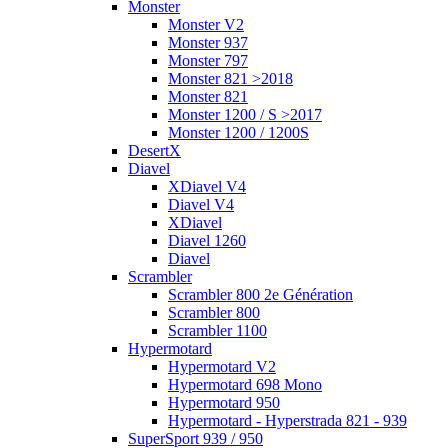
Monster
Monster V2
Monster 937
Monster 797
Monster 821 >2018
Monster 821
Monster 1200 / S >2017
Monster 1200 / 1200S
DesertX
Diavel
XDiavel V4
Diavel V4
XDiavel
Diavel 1260
Diavel
Scrambler
Scrambler 800 2e Génération
Scrambler 800
Scrambler 1100
Hypermotard
Hypermotard V2
Hypermotard 698 Mono
Hypermotard 950
Hypermotard - Hyperstrada 821 - 939
SuperSport 939 / 950