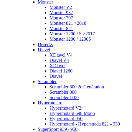
Monster
Monster V2
Monster 937
Monster 797
Monster 821 >2018
Monster 821
Monster 1200 / S >2017
Monster 1200 / 1200S
DesertX
Diavel
XDiavel V4
Diavel V4
XDiavel
Diavel 1260
Diavel
Scrambler
Scrambler 800 2e Génération
Scrambler 800
Scrambler 1100
Hypermotard
Hypermotard V2
Hypermotard 698 Mono
Hypermotard 950
Hypermotard - Hyperstrada 821 - 939
SuperSport 939 / 950