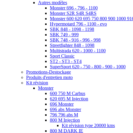
Autres modèles
Monster 696 - 796 - 1100
Monster S2R S4R S4RS
Monster 600 620 695 750 800 900 1000 91
Hypermotard 796 - 1100 - evo
SBK 848 - 1098 - 1198
SBK 749 - 999
SBK 748 - 916 - 996 - 998
Streetfighter 848 - 1098
Multistrada 620 - 1000 - 1100
Sport Classic
ST2 - ST3 - ST4
SuperSport 620 - 750 - 800 - 900 - 1000
Promotions-Destockage
Produits d'entretien moto
Kit révision
Monster
600 750 M Carbus
620 695 M Injection
696 Monster
696 abs Monster
796 796 abs M
800 M Injection
Kit révision type 20000 kms
800 M DARK IE