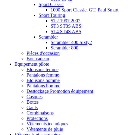
Sport Classic
1000 Sport Classic, GT, Paul Smart
Sport Touring
ST2 1997 2002
ST3 ST3S ABS
ST4 ST4S ABS
Scrambler
Scrambler 400 Sixty2
Scrambler 800
Pièces d'occasion
Bon cadeau
Equipement pilote
Blousons femme
Pantalons femme
Blousons homme
Pantalons homme
Destockage Promotion équipement
Casques
Bottes
Gants
Combinaisons
Protections
Vêtements techniques
Vêtements de pluie
Vêtements et accessoires