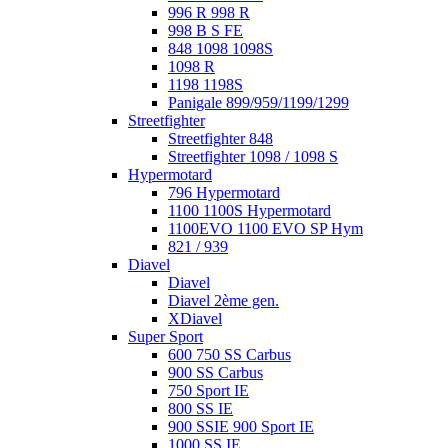
996 R 998 R
998 B S FE
848 1098 1098S
1098 R
1198 1198S
Panigale 899/959/1199/1299
Streetfighter
Streetfighter 848
Streetfighter 1098 / 1098 S
Hypermotard
796 Hypermotard
1100 1100S Hypermotard
1100EVO 1100 EVO SP Hym
821 / 939
Diavel
Diavel
Diavel 2ème gen.
XDiavel
Super Sport
600 750 SS Carbus
900 SS Carbus
750 Sport IE
800 SS IE
900 SSIE 900 Sport IE
1000 SS IE