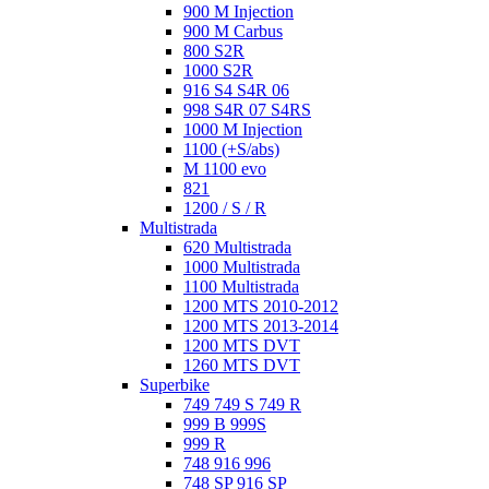
900 M Injection
900 M Carbus
800 S2R
1000 S2R
916 S4 S4R 06
998 S4R 07 S4RS
1000 M Injection
1100 (+S/abs)
M 1100 evo
821
1200 / S / R
Multistrada
620 Multistrada
1000 Multistrada
1100 Multistrada
1200 MTS 2010-2012
1200 MTS 2013-2014
1200 MTS DVT
1260 MTS DVT
Superbike
749 749 S 749 R
999 B 999S
999 R
748 916 996
748 SP 916 SP