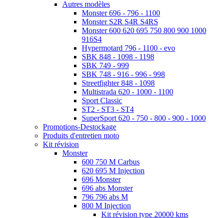
Autres modèles
Monster 696 - 796 - 1100
Monster S2R S4R S4RS
Monster 600 620 695 750 800 900 1000
916S4
Hypermotard 796 - 1100 - evo
SBK 848 - 1098 - 1198
SBK 749 - 999
SBK 748 - 916 - 996 - 998
Streetfighter 848 - 1098
Multistrada 620 - 1000 - 1100
Sport Classic
ST2 - ST3 - ST4
SuperSport 620 - 750 - 800 - 900 - 1000
Promotions-Destockage
Produits d'entretien moto
Kit révision
Monster
600 750 M Carbus
620 695 M Injection
696 Monster
696 abs Monster
796 796 abs M
800 M Injection
Kit révision type 20000 kms