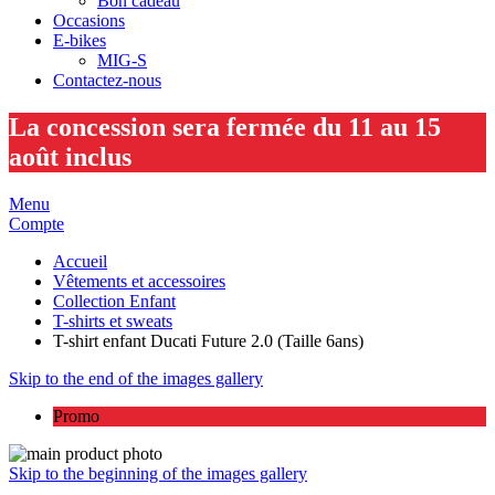
Bon cadeau
Occasions
E-bikes
MIG-S
Contactez-nous
La concession sera fermée du 11 au 15
août inclus
Menu
Compte
Accueil
Vêtements et accessoires
Collection Enfant
T-shirts et sweats
T-shirt enfant Ducati Future 2.0 (Taille 6ans)
Skip to the end of the images gallery
Promo
Skip to the beginning of the images gallery