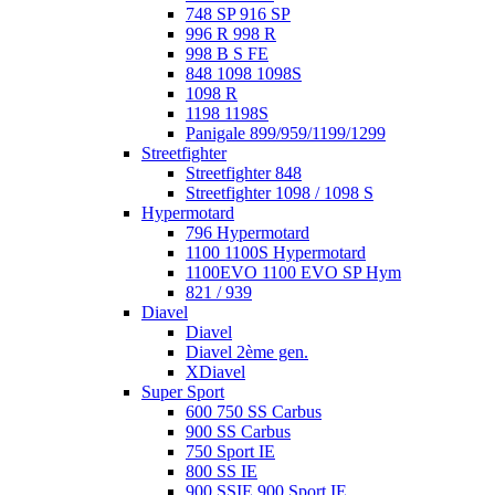
748 SP 916 SP
996 R 998 R
998 B S FE
848 1098 1098S
1098 R
1198 1198S
Panigale 899/959/1199/1299
Streetfighter
Streetfighter 848
Streetfighter 1098 / 1098 S
Hypermotard
796 Hypermotard
1100 1100S Hypermotard
1100EVO 1100 EVO SP Hym
821 / 939
Diavel
Diavel
Diavel 2ème gen.
XDiavel
Super Sport
600 750 SS Carbus
900 SS Carbus
750 Sport IE
800 SS IE
900 SSIE 900 Sport IE