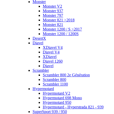
Monster
Monster V2
Monster 937
Monster 797
Monster 821 >2018
Monster 821
Monster 1200 / S >2017
Monster 1200 / 1200S
DesertX
Diavel
XDiavel V4
Diavel V4
XDiavel
Diavel 1260
Diavel
Scrambler
Scrambler 800 2e Génération
Scrambler 800
Scrambler 1100
Hypermotard
Hypermotard V2
Hypermotard 698 Mono
Hypermotard 950
Hypermotard - Hyperstrada 821 - 939
SuperSport 939 / 950