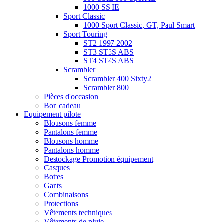
1000 SS IE
Sport Classic
1000 Sport Classic, GT, Paul Smart
Sport Touring
ST2 1997 2002
ST3 ST3S ABS
ST4 ST4S ABS
Scrambler
Scrambler 400 Sixty2
Scrambler 800
Pièces d'occasion
Bon cadeau
Equipement pilote
Blousons femme
Pantalons femme
Blousons homme
Pantalons homme
Destockage Promotion équipement
Casques
Bottes
Gants
Combinaisons
Protections
Vêtements techniques
Vêtements de pluie