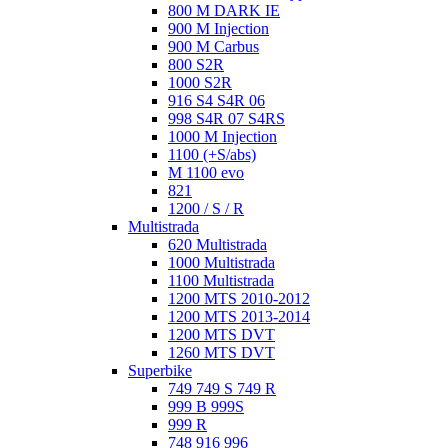
800 M DARK IE
900 M Injection
900 M Carbus
800 S2R
1000 S2R
916 S4 S4R 06
998 S4R 07 S4RS
1000 M Injection
1100 (+S/abs)
M 1100 evo
821
1200 / S / R
Multistrada
620 Multistrada
1000 Multistrada
1100 Multistrada
1200 MTS 2010-2012
1200 MTS 2013-2014
1200 MTS DVT
1260 MTS DVT
Superbike
749 749 S 749 R
999 B 999S
999 R
748 916 996