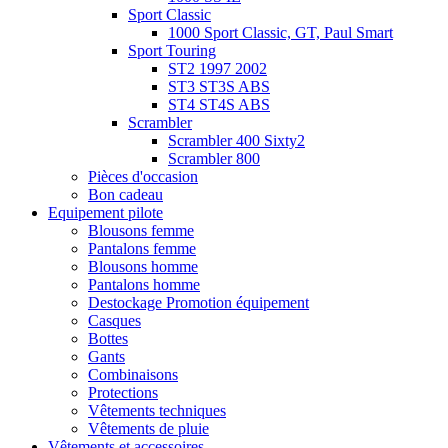
Sport Classic
1000 Sport Classic, GT, Paul Smart
Sport Touring
ST2 1997 2002
ST3 ST3S ABS
ST4 ST4S ABS
Scrambler
Scrambler 400 Sixty2
Scrambler 800
Pièces d'occasion
Bon cadeau
Equipement pilote
Blousons femme
Pantalons femme
Blousons homme
Pantalons homme
Destockage Promotion équipement
Casques
Bottes
Gants
Combinaisons
Protections
Vêtements techniques
Vêtements de pluie
Vêtements et accessoires