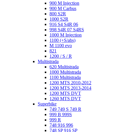
900 M Injection
900 M Carbus
800 S2R
1000 S2R
916 S4 S4R 06
998 S4R 07 S4RS
1000 M Injection
1100 (+S/abs)
M 1100 evo
821
1200 / S / R
Multistrada
620 Multistrada
1000 Multistrada
1100 Multistrada
1200 MTS 2010-2012
1200 MTS 2013-2014
1200 MTS DVT
1260 MTS DVT
Superbike
749 749 S 749 R
999 B 999S
999 R
748 916 996
748 SP 916 SP