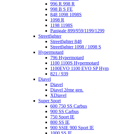
996 R 998 R
998 B S FE
848 1098 1098S
1098 R
1198 1198S
Panigale 899/959/1199/1299
Streetfighter
Streetfighter 848
Streetfighter 1098 / 1098 S
Hypermotard
796 Hypermotard
1100 1100S Hypermotard
1100EVO 1100 EVO SP Hym
821 / 939
Diavel
Diavel
Diavel 2ème gen.
XDiavel
Super Sport
600 750 SS Carbus
900 SS Carbus
750 Sport IE
800 SS IE
900 SSIE 900 Sport IE
1000 SS IE