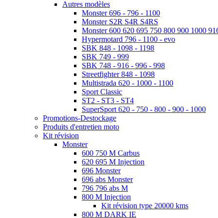
Autres modèles
Monster 696 - 796 - 1100
Monster S2R S4R S4RS
Monster 600 620 695 750 800 900 1000 91
Hypermotard 796 - 1100 - evo
SBK 848 - 1098 - 1198
SBK 749 - 999
SBK 748 - 916 - 996 - 998
Streetfighter 848 - 1098
Multistrada 620 - 1000 - 1100
Sport Classic
ST2 - ST3 - ST4
SuperSport 620 - 750 - 800 - 900 - 1000
Promotions-Destockage
Produits d'entretien moto
Kit révision
Monster
600 750 M Carbus
620 695 M Injection
696 Monster
696 abs Monster
796 796 abs M
800 M Injection
Kit révision type 20000 kms
800 M DARK IE