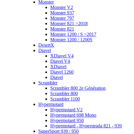
Monster
Monster V2
Monster 937
Monster 797
Monster 821 >2018
Monster 821
Monster 1200 / S >2017
Monster 1200 / 1200S
DesertX
Diavel
XDiavel V4
Diavel V4
XDiavel
Diavel 1260
Diavel
Scrambler
Scrambler 800 2e Génération
Scrambler 800
Scrambler 1100
Hypermotard
Hypermotard V2
Hypermotard 698 Mono
Hypermotard 950
Hypermotard - Hyperstrada 821 - 939
SuperSport 939 / 950