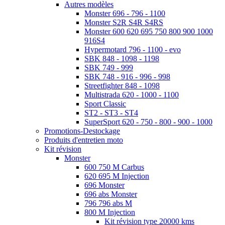
Autres modèles
Monster 696 - 796 - 1100
Monster S2R S4R S4RS
Monster 600 620 695 750 800 900 1000
916S4
Hypermotard 796 - 1100 - evo
SBK 848 - 1098 - 1198
SBK 749 - 999
SBK 748 - 916 - 996 - 998
Streetfighter 848 - 1098
Multistrada 620 - 1000 - 1100
Sport Classic
ST2 - ST3 - ST4
SuperSport 620 - 750 - 800 - 900 - 1000
Promotions-Destockage
Produits d'entretien moto
Kit révision
Monster
600 750 M Carbus
620 695 M Injection
696 Monster
696 abs Monster
796 796 abs M
800 M Injection
Kit révision type 20000 kms