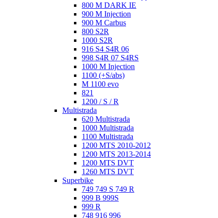
800 M DARK IE
900 M Injection
900 M Carbus
800 S2R
1000 S2R
916 S4 S4R 06
998 S4R 07 S4RS
1000 M Injection
1100 (+S/abs)
M 1100 evo
821
1200 / S / R
Multistrada
620 Multistrada
1000 Multistrada
1100 Multistrada
1200 MTS 2010-2012
1200 MTS 2013-2014
1200 MTS DVT
1260 MTS DVT
Superbike
749 749 S 749 R
999 B 999S
999 R
748 916 996