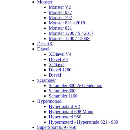
Monster
Monster V2
Monster 937
Monster 797
Monster 821 >2018
Monster 821
Monster 1200 / S >2017
Monster 1200 / 1200S
DesertX
Diavel
XDiavel V4
Diavel V4
XDiavel
Diavel 1260
Diavel
Scrambler
Scrambler 800 2e Génération
Scrambler 800
Scrambler 1100
Hypermotard
Hypermotard V2
Hypermotard 698 Mono
Hypermotard 950
Hypermotard - Hyperstrada 821 - 939
SuperSport 939 / 950