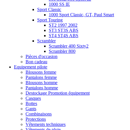
1000 SS IE
Sport Classic
1000 Sport Classic, GT, Paul Smart
Sport Touring
ST2 1997 2002
ST3 ST3S ABS
ST4 ST4S ABS
Scrambler
Scrambler 400 Sixty2
Scrambler 800
Pièces d'occasion
Bon cadeau
Equipement pilote
Blousons femme
Pantalons femme
Blousons homme
Pantalons homme
Destockage Promotion équipement
Casques
Bottes
Gants
Combinaisons
Protections
Vêtements techniques
Vêtements de pluie