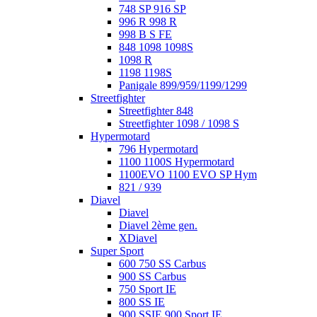
748 SP 916 SP
996 R 998 R
998 B S FE
848 1098 1098S
1098 R
1198 1198S
Panigale 899/959/1199/1299
Streetfighter
Streetfighter 848
Streetfighter 1098 / 1098 S
Hypermotard
796 Hypermotard
1100 1100S Hypermotard
1100EVO 1100 EVO SP Hym
821 / 939
Diavel
Diavel
Diavel 2ème gen.
XDiavel
Super Sport
600 750 SS Carbus
900 SS Carbus
750 Sport IE
800 SS IE
900 SSIE 900 Sport IE