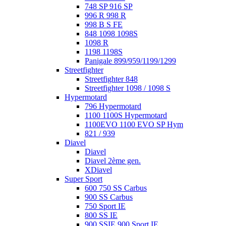
748 SP 916 SP
996 R 998 R
998 B S FE
848 1098 1098S
1098 R
1198 1198S
Panigale 899/959/1199/1299
Streetfighter
Streetfighter 848
Streetfighter 1098 / 1098 S
Hypermotard
796 Hypermotard
1100 1100S Hypermotard
1100EVO 1100 EVO SP Hym
821 / 939
Diavel
Diavel
Diavel 2ème gen.
XDiavel
Super Sport
600 750 SS Carbus
900 SS Carbus
750 Sport IE
800 SS IE
900 SSIE 900 Sport IE