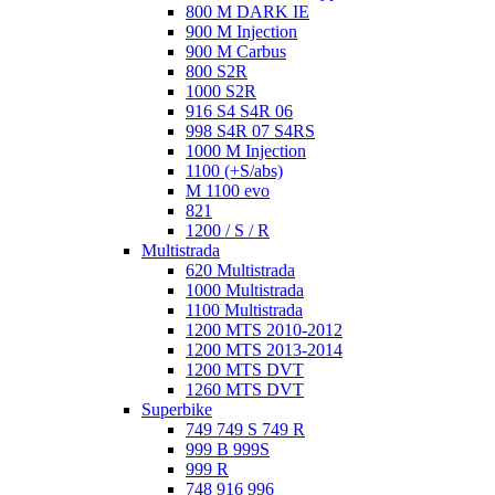
800 M DARK IE
900 M Injection
900 M Carbus
800 S2R
1000 S2R
916 S4 S4R 06
998 S4R 07 S4RS
1000 M Injection
1100 (+S/abs)
M 1100 evo
821
1200 / S / R
Multistrada
620 Multistrada
1000 Multistrada
1100 Multistrada
1200 MTS 2010-2012
1200 MTS 2013-2014
1200 MTS DVT
1260 MTS DVT
Superbike
749 749 S 749 R
999 B 999S
999 R
748 916 996