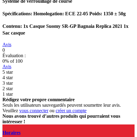
Système de verrouillage de course
Spécifications: Homologation: ECE 22-05 Poids: 1350 ± 50g
Contenu: 1x Casque Suomy SR-GP Bagnaia Replica 2021 1x
Sac casque
Avis
0
Évaluation :
0
% of
100
Avis
5 star
4 star
3 star
2 star
1 star
Rédigez votre propre commentaire
Seuls les utilisateurs sauvegardés peuvent soumettre leur avis.
Veuillez
vous connecter
ou
créer un compte
Nous avons trouvé d’autres produits qui pourraient vous
intéresser !
Horaires