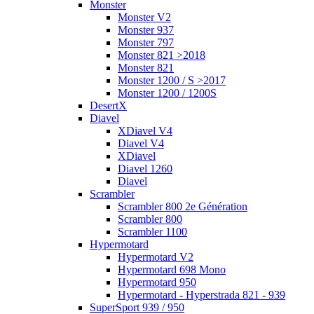
Monster
Monster V2
Monster 937
Monster 797
Monster 821 >2018
Monster 821
Monster 1200 / S >2017
Monster 1200 / 1200S
DesertX
Diavel
XDiavel V4
Diavel V4
XDiavel
Diavel 1260
Diavel
Scrambler
Scrambler 800 2e Génération
Scrambler 800
Scrambler 1100
Hypermotard
Hypermotard V2
Hypermotard 698 Mono
Hypermotard 950
Hypermotard - Hyperstrada 821 - 939
SuperSport 939 / 950