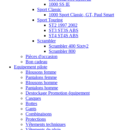
1000 SS IE
Sport Classic
1000 Sport Classic, GT, Paul Smart
Sport Touring
ST2 1997 2002
ST3 ST3S ABS
ST4 ST4S ABS
Scrambler
Scrambler 400 Sixty2
Scrambler 800
Pièces d'occasion
Bon cadeau
Equipement pilote
Blousons femme
Pantalons femme
Blousons homme
Pantalons homme
Destockage Promotion équipement
Casques
Bottes
Gants
Combinaisons
Protections
Vêtements techniques
Vêtements de pluie