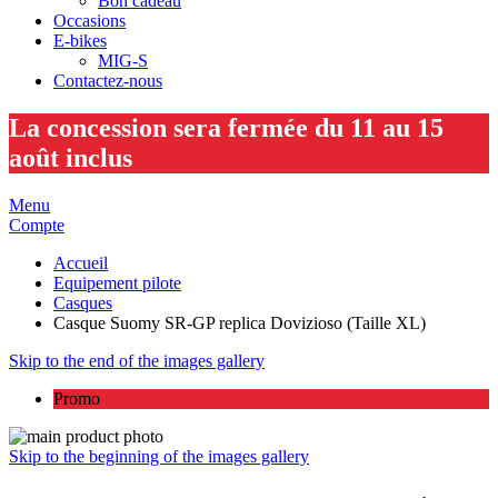
Bon cadeau
Occasions
E-bikes
MIG-S
Contactez-nous
La concession sera fermée du 11 au 15
août inclus
Menu
Compte
Accueil
Equipement pilote
Casques
Casque Suomy SR-GP replica Dovizioso (Taille XL)
Skip to the end of the images gallery
Promo
Skip to the beginning of the images gallery