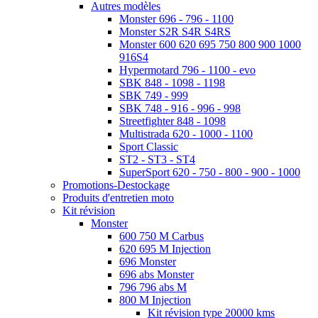
Autres modèles
Monster 696 - 796 - 1100
Monster S2R S4R S4RS
Monster 600 620 695 750 800 900 1000
916S4
Hypermotard 796 - 1100 - evo
SBK 848 - 1098 - 1198
SBK 749 - 999
SBK 748 - 916 - 996 - 998
Streetfighter 848 - 1098
Multistrada 620 - 1000 - 1100
Sport Classic
ST2 - ST3 - ST4
SuperSport 620 - 750 - 800 - 900 - 1000
Promotions-Destockage
Produits d'entretien moto
Kit révision
Monster
600 750 M Carbus
620 695 M Injection
696 Monster
696 abs Monster
796 796 abs M
800 M Injection
Kit révision type 20000 kms