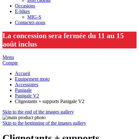
Bon cadeau
Occasions
E-bikes
MIG-S
Contactez-nous
La concession sera fermée du 11 au 15
août inclus
Menu
Compte
Accueil
Equipement moto
Accessoires
Panigale
Panigale V2
Clignotants + supports Panigale V2
Skip to the end of the images gallery
Skip to the beginning of the images gallery
Clignotants + supports