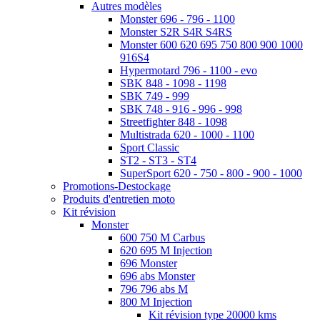
Autres modèles
Monster 696 - 796 - 1100
Monster S2R S4R S4RS
Monster 600 620 695 750 800 900 1000
916S4
Hypermotard 796 - 1100 - evo
SBK 848 - 1098 - 1198
SBK 749 - 999
SBK 748 - 916 - 996 - 998
Streetfighter 848 - 1098
Multistrada 620 - 1000 - 1100
Sport Classic
ST2 - ST3 - ST4
SuperSport 620 - 750 - 800 - 900 - 1000
Promotions-Destockage
Produits d'entretien moto
Kit révision
Monster
600 750 M Carbus
620 695 M Injection
696 Monster
696 abs Monster
796 796 abs M
800 M Injection
Kit révision type 20000 kms