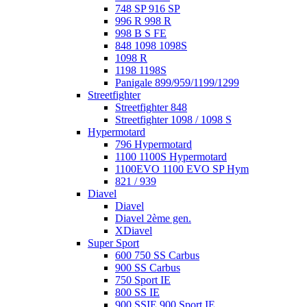
748 SP 916 SP
996 R 998 R
998 B S FE
848 1098 1098S
1098 R
1198 1198S
Panigale 899/959/1199/1299
Streetfighter
Streetfighter 848
Streetfighter 1098 / 1098 S
Hypermotard
796 Hypermotard
1100 1100S Hypermotard
1100EVO 1100 EVO SP Hym
821 / 939
Diavel
Diavel
Diavel 2ème gen.
XDiavel
Super Sport
600 750 SS Carbus
900 SS Carbus
750 Sport IE
800 SS IE
900 SSIE 900 Sport IE