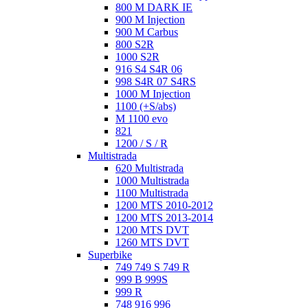
800 M DARK IE
900 M Injection
900 M Carbus
800 S2R
1000 S2R
916 S4 S4R 06
998 S4R 07 S4RS
1000 M Injection
1100 (+S/abs)
M 1100 evo
821
1200 / S / R
Multistrada
620 Multistrada
1000 Multistrada
1100 Multistrada
1200 MTS 2010-2012
1200 MTS 2013-2014
1200 MTS DVT
1260 MTS DVT
Superbike
749 749 S 749 R
999 B 999S
999 R
748 916 996