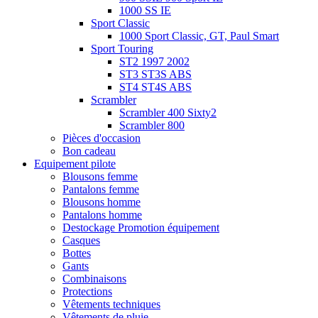
1000 SS IE
Sport Classic
1000 Sport Classic, GT, Paul Smart
Sport Touring
ST2 1997 2002
ST3 ST3S ABS
ST4 ST4S ABS
Scrambler
Scrambler 400 Sixty2
Scrambler 800
Pièces d'occasion
Bon cadeau
Equipement pilote
Blousons femme
Pantalons femme
Blousons homme
Pantalons homme
Destockage Promotion équipement
Casques
Bottes
Gants
Combinaisons
Protections
Vêtements techniques
Vêtements de pluie