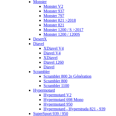
Monster
Monster V2
Monster 937
Monster 797
Monster 821 >2018
Monster 821
Monster 1200 / S >2017
Monster 1200 / 1200S
DesertX
Diavel
XDiavel V4
Diavel V4
XDiavel
Diavel 1260
Diavel
Scrambler
Scrambler 800 2e Génération
Scrambler 800
Scrambler 1100
Hypermotard
Hypermotard V2
Hypermotard 698 Mono
Hypermotard 950
Hypermotard - Hyperstrada 821 - 939
SuperSport 939 / 950