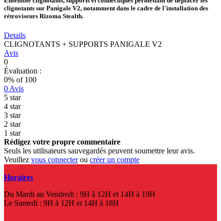
Ensemble clignotants, supports et connectiques permettant de déplacer les
clignotants sur Panigale V2, notamment dans le cadre de l'installation des
rétroviseurs Rizoma Stealth.
Details
CLIGNOTANTS + SUPPORTS PANIGALE V2
Avis
0
Évaluation :
0
% of
100
0
Avis
5 star
4 star
3 star
2 star
1 star
Rédigez votre propre commentaire
Seuls les utilisateurs sauvegardés peuvent soumettre leur avis.
Veuillez
vous connecter
ou
créer un compte
Horaires
Du Mardi au Vendredi : 9H à 12H et 14H à 19H
Le Samedi : 9H à 12H et 14H à 18H