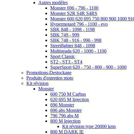
Autres modèles
Monster 696 - 796 - 1100
Monster S2R S4R S4RS
Monster 600 620 695 750 800 900 1000 91
Hypermotard 796 - 1100 - evo
SBK 848 - 1098 - 1198
SBK 749 - 999
SBK 748 - 916 - 996 - 998
Streetfighter 848 - 1098
Multistrada 620 - 1000 - 1100
Sport Classic
ST2 - ST3 - ST4
SuperSport 620 - 750 - 800 - 900 - 1000
Promotions-Destockage
Produits d'entretien moto
Kit révision
Monster
600 750 M Carbus
620 695 M Injection
696 Monster
696 abs Monster
796 796 abs M
800 M Injection
Kit révision type 20000 kms
800 M DARK IE