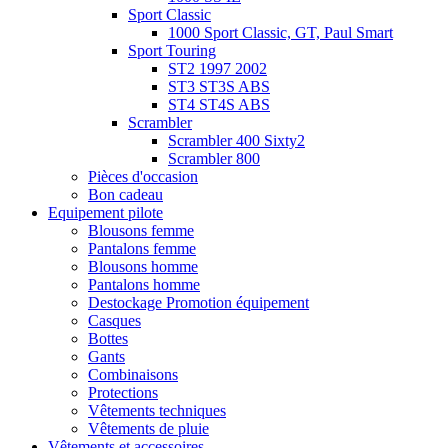
Sport Classic
1000 Sport Classic, GT, Paul Smart
Sport Touring
ST2 1997 2002
ST3 ST3S ABS
ST4 ST4S ABS
Scrambler
Scrambler 400 Sixty2
Scrambler 800
Pièces d'occasion
Bon cadeau
Equipement pilote
Blousons femme
Pantalons femme
Blousons homme
Pantalons homme
Destockage Promotion équipement
Casques
Bottes
Gants
Combinaisons
Protections
Vêtements techniques
Vêtements de pluie
Vêtements et accessoires