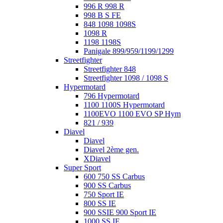
996 R 998 R
998 B S FE
848 1098 1098S
1098 R
1198 1198S
Panigale 899/959/1199/1299
Streetfighter
Streetfighter 848
Streetfighter 1098 / 1098 S
Hypermotard
796 Hypermotard
1100 1100S Hypermotard
1100EVO 1100 EVO SP Hym
821 / 939
Diavel
Diavel
Diavel 2ème gen.
XDiavel
Super Sport
600 750 SS Carbus
900 SS Carbus
750 Sport IE
800 SS IE
900 SSIE 900 Sport IE
1000 SS IE