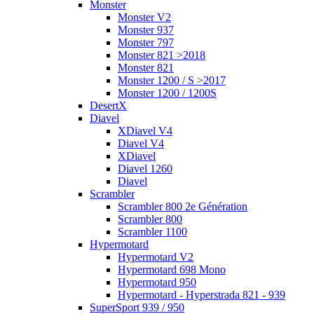
Monster
Monster V2
Monster 937
Monster 797
Monster 821 >2018
Monster 821
Monster 1200 / S >2017
Monster 1200 / 1200S
DesertX
Diavel
XDiavel V4
Diavel V4
XDiavel
Diavel 1260
Diavel
Scrambler
Scrambler 800 2e Génération
Scrambler 800
Scrambler 1100
Hypermotard
Hypermotard V2
Hypermotard 698 Mono
Hypermotard 950
Hypermotard - Hyperstrada 821 - 939
SuperSport 939 / 950