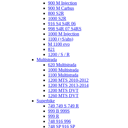
900 M Injection
900 M Carbus
800 S2R
1000 S2R
916 S4 S4R 06
998 S4R 07 S4RS
1000 M Injection
1100 (+S/abs)
M 1100 evo
821
1200 / S / R
Multistrada
620 Multistrada
1000 Multistrada
1100 Multistrada
1200 MTS 2010-2012
1200 MTS 2013-2014
1200 MTS DVT
1260 MTS DVT
Superbike
749 749 S 749 R
999 B 999S
999 R
748 916 996
748 SP 916 SP