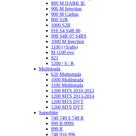
800 M DARK IE
900 M Injection
900 M Carbus
800 S2R
1000 S2R
916 S4 S4R 06
998 S4R 07 S4RS
1000 M Injection
1100 (+S/abs)
M 1100 evo
821
1200 / S / R
Multistrada
620 Multistrada
1000 Multistrada
1100 Multistrada
1200 MTS 2010-2012
1200 MTS 2013-2014
1200 MTS DVT
1260 MTS DVT
Superbike
749 749 S 749 R
999 B 999S
999 R
748 916 996