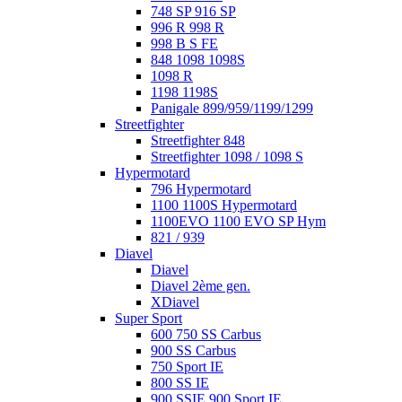
748 SP 916 SP
996 R 998 R
998 B S FE
848 1098 1098S
1098 R
1198 1198S
Panigale 899/959/1199/1299
Streetfighter
Streetfighter 848
Streetfighter 1098 / 1098 S
Hypermotard
796 Hypermotard
1100 1100S Hypermotard
1100EVO 1100 EVO SP Hym
821 / 939
Diavel
Diavel
Diavel 2ème gen.
XDiavel
Super Sport
600 750 SS Carbus
900 SS Carbus
750 Sport IE
800 SS IE
900 SSIE 900 Sport IE