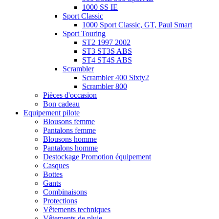
1000 SS IE
Sport Classic
1000 Sport Classic, GT, Paul Smart
Sport Touring
ST2 1997 2002
ST3 ST3S ABS
ST4 ST4S ABS
Scrambler
Scrambler 400 Sixty2
Scrambler 800
Pièces d'occasion
Bon cadeau
Equipement pilote
Blousons femme
Pantalons femme
Blousons homme
Pantalons homme
Destockage Promotion équipement
Casques
Bottes
Gants
Combinaisons
Protections
Vêtements techniques
Vêtements de pluie