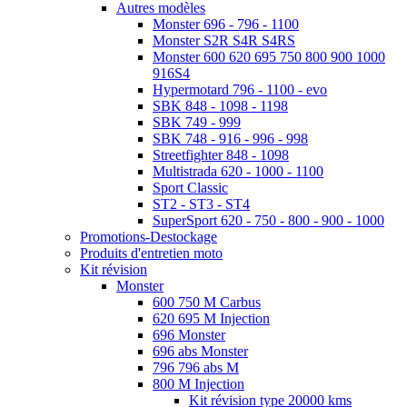
Autres modèles
Monster 696 - 796 - 1100
Monster S2R S4R S4RS
Monster 600 620 695 750 800 900 1000
916S4
Hypermotard 796 - 1100 - evo
SBK 848 - 1098 - 1198
SBK 749 - 999
SBK 748 - 916 - 996 - 998
Streetfighter 848 - 1098
Multistrada 620 - 1000 - 1100
Sport Classic
ST2 - ST3 - ST4
SuperSport 620 - 750 - 800 - 900 - 1000
Promotions-Destockage
Produits d'entretien moto
Kit révision
Monster
600 750 M Carbus
620 695 M Injection
696 Monster
696 abs Monster
796 796 abs M
800 M Injection
Kit révision type 20000 kms