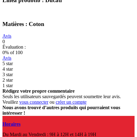
Linea prodotto : Ducati
Matières : Coton
Avis
0
Évaluation :
0
% of
100
Avis
5 star
4 star
3 star
2 star
1 star
Rédigez votre propre commentaire
Seuls les utilisateurs sauvegardés peuvent soumettre leur avis.
Veuillez
vous connecter
ou
créer un compte
Nous avons trouvé d’autres produits qui pourraient vous
intéresser !
Horaires
Du Mardi au Vendredi : 9H à 12H et 14H à 19H