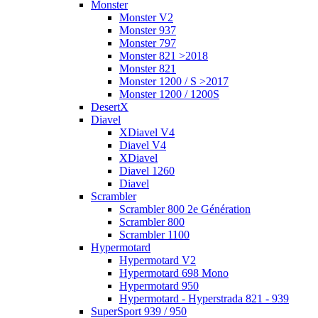
Monster
Monster V2
Monster 937
Monster 797
Monster 821 >2018
Monster 821
Monster 1200 / S >2017
Monster 1200 / 1200S
DesertX
Diavel
XDiavel V4
Diavel V4
XDiavel
Diavel 1260
Diavel
Scrambler
Scrambler 800 2e Génération
Scrambler 800
Scrambler 1100
Hypermotard
Hypermotard V2
Hypermotard 698 Mono
Hypermotard 950
Hypermotard - Hyperstrada 821 - 939
SuperSport 939 / 950