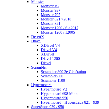
Monster
Monster V2
Monster 937
Monster 797
Monster 821 >2018
Monster 821
Monster 1200 / S >2017
Monster 1200 / 1200S
DesertX
Diavel
XDiavel V4
Diavel V4
XDiavel
Diavel 1260
Diavel
Scrambler
Scrambler 800 2e Génération
Scrambler 800
Scrambler 1100
Hypermotard
Hypermotard V2
Hypermotard 698 Mono
Hypermotard 950
Hypermotard - Hyperstrada 821 - 939
SuperSport 939 / 950