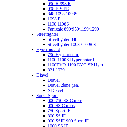
996 R 998 R
998 B S FE
848 1098 1098S
1098 R
1198 1198S
Panigale 899/959/1199/1299
Streetfighter
Streetfighter 848
Streetfighter 1098 / 1098 S
Hypermotard
796 Hypermotard
1100 1100S Hypermotard
1100EVO 1100 EVO SP Hym
821 / 939
Diavel
Diavel
Diavel 2ème gen.
XDiavel
Super Sport
600 750 SS Carbus
900 SS Carbus
750 Sport IE
800 SS IE
900 SSIE 900 Sport IE
1000 SS IE