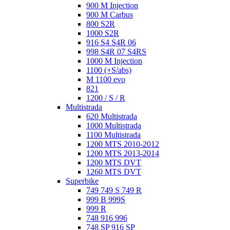
900 M Injection
900 M Carbus
800 S2R
1000 S2R
916 S4 S4R 06
998 S4R 07 S4RS
1000 M Injection
1100 (+S/abs)
M 1100 evo
821
1200 / S / R
Multistrada
620 Multistrada
1000 Multistrada
1100 Multistrada
1200 MTS 2010-2012
1200 MTS 2013-2014
1200 MTS DVT
1260 MTS DVT
Superbike
749 749 S 749 R
999 B 999S
999 R
748 916 996
748 SP 916 SP