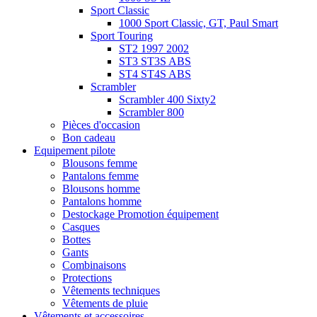
Sport Classic
1000 Sport Classic, GT, Paul Smart
Sport Touring
ST2 1997 2002
ST3 ST3S ABS
ST4 ST4S ABS
Scrambler
Scrambler 400 Sixty2
Scrambler 800
Pièces d'occasion
Bon cadeau
Equipement pilote
Blousons femme
Pantalons femme
Blousons homme
Pantalons homme
Destockage Promotion équipement
Casques
Bottes
Gants
Combinaisons
Protections
Vêtements techniques
Vêtements de pluie
Vêtements et accessoires