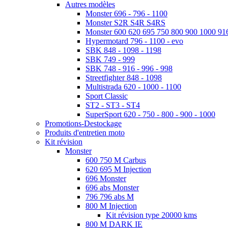
Autres modèles
Monster 696 - 796 - 1100
Monster S2R S4R S4RS
Monster 600 620 695 750 800 900 1000 91
Hypermotard 796 - 1100 - evo
SBK 848 - 1098 - 1198
SBK 749 - 999
SBK 748 - 916 - 996 - 998
Streetfighter 848 - 1098
Multistrada 620 - 1000 - 1100
Sport Classic
ST2 - ST3 - ST4
SuperSport 620 - 750 - 800 - 900 - 1000
Promotions-Destockage
Produits d'entretien moto
Kit révision
Monster
600 750 M Carbus
620 695 M Injection
696 Monster
696 abs Monster
796 796 abs M
800 M Injection
Kit révision type 20000 kms
800 M DARK IE