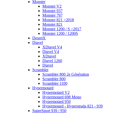
Monster
Monster V2
Monster 937
Monster 797
Monster 821 >2018
Monster 821
Monster 1200 / S >2017
Monster 1200 / 1200S
DesertX
Diavel
XDiavel V4
Diavel V4
XDiavel
Diavel 1260
Diavel
Scrambler
Scrambler 800 2e Génération
Scrambler 800
Scrambler 1100
Hypermotard
Hypermotard V2
Hypermotard 698 Mono
Hypermotard 950
Hypermotard - Hyperstrada 821 - 939
SuperSport 939 / 950