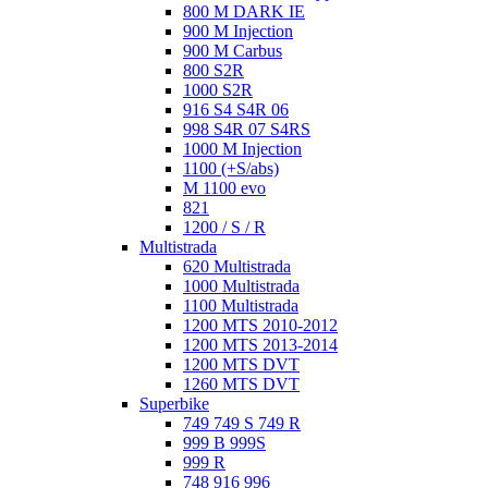
800 M DARK IE
900 M Injection
900 M Carbus
800 S2R
1000 S2R
916 S4 S4R 06
998 S4R 07 S4RS
1000 M Injection
1100 (+S/abs)
M 1100 evo
821
1200 / S / R
Multistrada
620 Multistrada
1000 Multistrada
1100 Multistrada
1200 MTS 2010-2012
1200 MTS 2013-2014
1200 MTS DVT
1260 MTS DVT
Superbike
749 749 S 749 R
999 B 999S
999 R
748 916 996