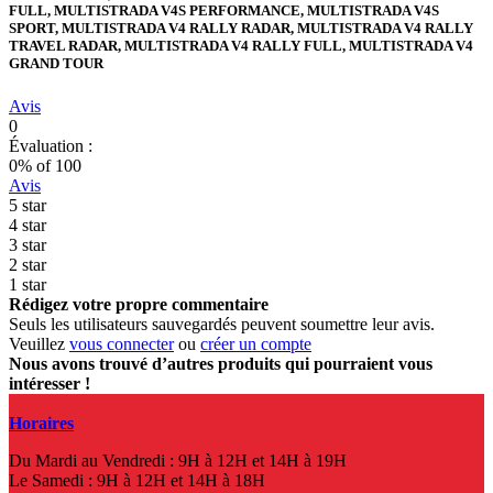
FULL, MULTISTRADA V4S PERFORMANCE, MULTISTRADA V4S
SPORT, MULTISTRADA V4 RALLY RADAR, MULTISTRADA V4 RALLY
TRAVEL RADAR, MULTISTRADA V4 RALLY FULL, MULTISTRADA V4
GRAND TOUR
Avis
0
Évaluation :
0
% of
100
Avis
5 star
4 star
3 star
2 star
1 star
Rédigez votre propre commentaire
Seuls les utilisateurs sauvegardés peuvent soumettre leur avis.
Veuillez
vous connecter
ou
créer un compte
Nous avons trouvé d’autres produits qui pourraient vous
intéresser !
Horaires
Du Mardi au Vendredi : 9H à 12H et 14H à 19H
Le Samedi : 9H à 12H et 14H à 18H