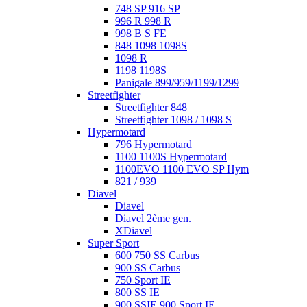
748 SP 916 SP
996 R 998 R
998 B S FE
848 1098 1098S
1098 R
1198 1198S
Panigale 899/959/1199/1299
Streetfighter
Streetfighter 848
Streetfighter 1098 / 1098 S
Hypermotard
796 Hypermotard
1100 1100S Hypermotard
1100EVO 1100 EVO SP Hym
821 / 939
Diavel
Diavel
Diavel 2ème gen.
XDiavel
Super Sport
600 750 SS Carbus
900 SS Carbus
750 Sport IE
800 SS IE
900 SSIE 900 Sport IE