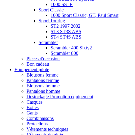
1000 SS IE
Sport Classic
1000 Sport Classic, GT, Paul Smart
Sport Touring
ST2 1997 2002
ST3 ST3S ABS
ST4 ST4S ABS
Scrambler
Scrambler 400 Sixty2
Scrambler 800
Pièces d'occasion
Bon cadeau
Equipement pilote
Blousons femme
Pantalons femme
Blousons homme
Pantalons homme
Destockage Promotion équipement
Casques
Bottes
Gants
Combinaisons
Protections
Vêtements techniques
Vêtements de pluie