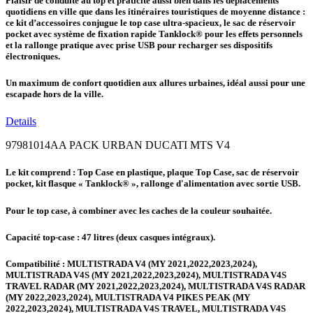
Plaisir de conduite au top et praticité aussi bien dans les déplacements
quotidiens en ville que dans les itinéraires touristiques de moyenne distance :
ce kit d’accessoires conjugue le top case ultra-spacieux, le sac de réservoir
pocket avec système de fixation rapide Tanklock® pour les effets personnels
et la rallonge pratique avec prise USB pour recharger ses dispositifs
électroniques.
Un maximum de confort quotidien aux allures urbaines, idéal aussi pour une
escapade hors de la ville.
Details
97981014AA PACK URBAN DUCATI MTS V4
Le kit comprend : Top Case en plastique, plaque Top Case, sac de réservoir
pocket, kit flasque « Tanklock® », rallonge d'alimentation avec sortie USB.
Pour le top case,
à combiner avec les caches de la couleur souhaitée.
Capacité top-case : 47 litres (deux casques intégraux).
Compatibilité : MULTISTRADA V4 (MY 2021,2022,2023,2024),
MULTISTRADA V4S (MY 2021,2022,2023,2024), MULTISTRADA V4S
TRAVEL RADAR (MY 2021,2022,2023,2024), MULTISTRADA V4S RADAR
(MY 2022,2023,2024), MULTISTRADA V4 PIKES PEAK (MY
2022,2023,2024), MULTISTRADA V4S TRAVEL, MULTISTRADA V4S