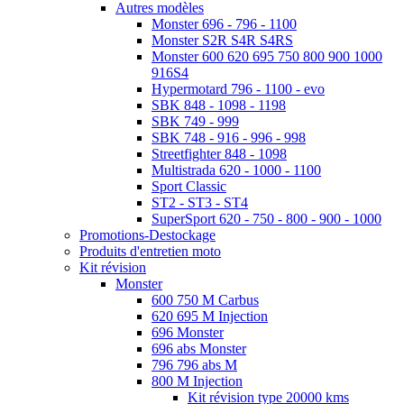
Autres modèles
Monster 696 - 796 - 1100
Monster S2R S4R S4RS
Monster 600 620 695 750 800 900 1000
916S4
Hypermotard 796 - 1100 - evo
SBK 848 - 1098 - 1198
SBK 749 - 999
SBK 748 - 916 - 996 - 998
Streetfighter 848 - 1098
Multistrada 620 - 1000 - 1100
Sport Classic
ST2 - ST3 - ST4
SuperSport 620 - 750 - 800 - 900 - 1000
Promotions-Destockage
Produits d'entretien moto
Kit révision
Monster
600 750 M Carbus
620 695 M Injection
696 Monster
696 abs Monster
796 796 abs M
800 M Injection
Kit révision type 20000 kms