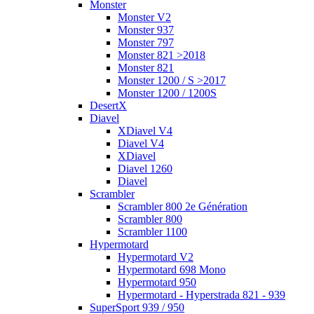
Monster
Monster V2
Monster 937
Monster 797
Monster 821 >2018
Monster 821
Monster 1200 / S >2017
Monster 1200 / 1200S
DesertX
Diavel
XDiavel V4
Diavel V4
XDiavel
Diavel 1260
Diavel
Scrambler
Scrambler 800 2e Génération
Scrambler 800
Scrambler 1100
Hypermotard
Hypermotard V2
Hypermotard 698 Mono
Hypermotard 950
Hypermotard - Hyperstrada 821 - 939
SuperSport 939 / 950