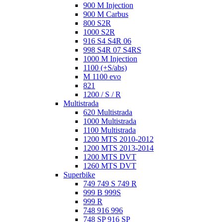
900 M Injection
900 M Carbus
800 S2R
1000 S2R
916 S4 S4R 06
998 S4R 07 S4RS
1000 M Injection
1100 (+S/abs)
M 1100 evo
821
1200 / S / R
Multistrada
620 Multistrada
1000 Multistrada
1100 Multistrada
1200 MTS 2010-2012
1200 MTS 2013-2014
1200 MTS DVT
1260 MTS DVT
Superbike
749 749 S 749 R
999 B 999S
999 R
748 916 996
748 SP 916 SP