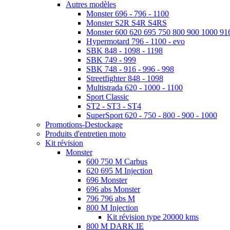
Autres modèles
Monster 696 - 796 - 1100
Monster S2R S4R S4RS
Monster 600 620 695 750 800 900 1000 91
Hypermotard 796 - 1100 - evo
SBK 848 - 1098 - 1198
SBK 749 - 999
SBK 748 - 916 - 996 - 998
Streetfighter 848 - 1098
Multistrada 620 - 1000 - 1100
Sport Classic
ST2 - ST3 - ST4
SuperSport 620 - 750 - 800 - 900 - 1000
Promotions-Destockage
Produits d'entretien moto
Kit révision
Monster
600 750 M Carbus
620 695 M Injection
696 Monster
696 abs Monster
796 796 abs M
800 M Injection
Kit révision type 20000 kms
800 M DARK IE