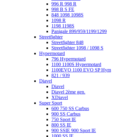
996 R 998 R
998 B S FE
848 1098 1098S
1098 R
1198 1198S
Panigale 899/959/1199/1299
Streetfighter
Streetfighter 848
Streetfighter 1098 / 1098 S
Hypermotard
796 Hypermotard
1100 1100S Hypermotard
1100EVO 1100 EVO SP Hym
821 / 939
Diavel
Diavel
Diavel 2ème gen.
XDiavel
Super Sport
600 750 SS Carbus
900 SS Carbus
750 Sport IE
800 SS IE
900 SSIE 900 Sport IE
1000 SS IE