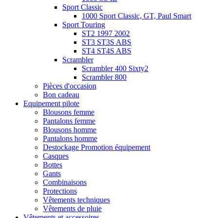
Sport Classic
1000 Sport Classic, GT, Paul Smart
Sport Touring
ST2 1997 2002
ST3 ST3S ABS
ST4 ST4S ABS
Scrambler
Scrambler 400 Sixty2
Scrambler 800
Pièces d'occasion
Bon cadeau
Equipement pilote
Blousons femme
Pantalons femme
Blousons homme
Pantalons homme
Destockage Promotion équipement
Casques
Bottes
Gants
Combinaisons
Protections
Vêtements techniques
Vêtements de pluie
Vêtements et accessoires