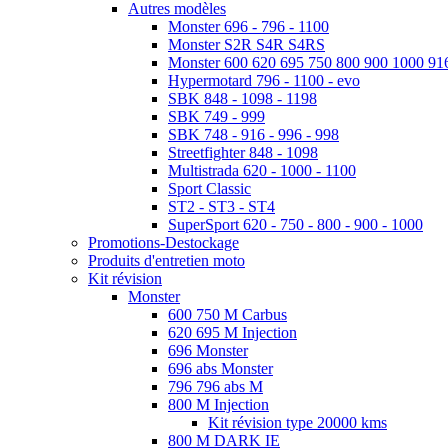
Autres modèles
Monster 696 - 796 - 1100
Monster S2R S4R S4RS
Monster 600 620 695 750 800 900 1000 91
Hypermotard 796 - 1100 - evo
SBK 848 - 1098 - 1198
SBK 749 - 999
SBK 748 - 916 - 996 - 998
Streetfighter 848 - 1098
Multistrada 620 - 1000 - 1100
Sport Classic
ST2 - ST3 - ST4
SuperSport 620 - 750 - 800 - 900 - 1000
Promotions-Destockage
Produits d'entretien moto
Kit révision
Monster
600 750 M Carbus
620 695 M Injection
696 Monster
696 abs Monster
796 796 abs M
800 M Injection
Kit révision type 20000 kms
800 M DARK IE