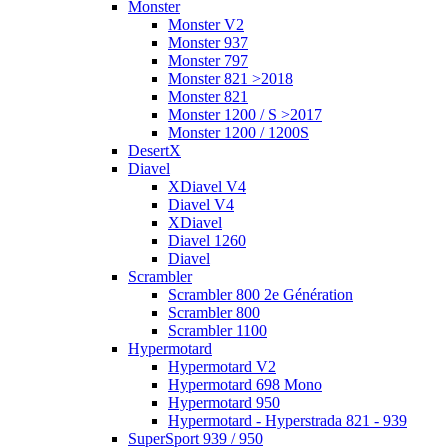
Monster
Monster V2
Monster 937
Monster 797
Monster 821 >2018
Monster 821
Monster 1200 / S >2017
Monster 1200 / 1200S
DesertX
Diavel
XDiavel V4
Diavel V4
XDiavel
Diavel 1260
Diavel
Scrambler
Scrambler 800 2e Génération
Scrambler 800
Scrambler 1100
Hypermotard
Hypermotard V2
Hypermotard 698 Mono
Hypermotard 950
Hypermotard - Hyperstrada 821 - 939
SuperSport 939 / 950