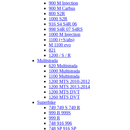
900 M Injection
900 M Carbus
800 S2R
1000 S2R
916 S4 S4R 06
998 S4R 07 S4RS
1000 M Injection
1100 (+S/abs)
M 1100 evo
821
1200 / S / R
Multistrada
620 Multistrada
1000 Multistrada
1100 Multistrada
1200 MTS 2010-2012
1200 MTS 2013-2014
1200 MTS DVT
1260 MTS DVT
Superbike
749 749 S 749 R
999 B 999S
999 R
748 916 996
748 SP 916 SP