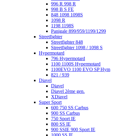
996 R 998 R
998 B S FE
848 1098 1098S
1098 R
1198 1198S
Panigale 899/959/1199/1299
Streetfighter
Streetfighter 848
Streetfighter 1098 / 1098 S
Hypermotard
796 Hypermotard
1100 1100S Hypermotard
1100EVO 1100 EVO SP Hym
821 / 939
Diavel
Diavel
Diavel 2ème gen.
XDiavel
Super Sport
600 750 SS Carbus
900 SS Carbus
750 Sport IE
800 SS IE
900 SSIE 900 Sport IE
1000 SS IE