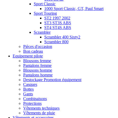
Sport Classic
1000 Sport Classic, GT, Paul Smart
Sport Touring
ST2 1997 2002
ST3 ST3S ABS
ST4 ST4S ABS
Scrambler
Scrambler 400 Sixty2
Scrambler 800
Pièces d'occasion
Bon cadeau
Equipement pilote
Blousons femme
Pantalons femme
Blousons homme
Pantalons homme
Destockage Promotion équipement
Casques
Bottes
Gants
Combinaisons
Protections
Vêtements techniques
Vêtements de pluie
Vêtements et accessoires