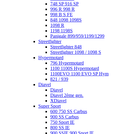
748 SP 916 SP
996 R 998 R
998 B S FE
848 1098 1098S
1098 R
1198 1198S
Panigale 899/959/1199/1299
Streetfighter
Streetfighter 848
Streetfighter 1098 / 1098 S
Hypermotard
796 Hypermotard
1100 1100S Hypermotard
1100EVO 1100 EVO SP Hym
821 / 939
Diavel
Diavel
Diavel 2ème gen.
XDiavel
Super Sport
600 750 SS Carbus
900 SS Carbus
750 Sport IE
800 SS IE
900 SSIE 900 Sport IE