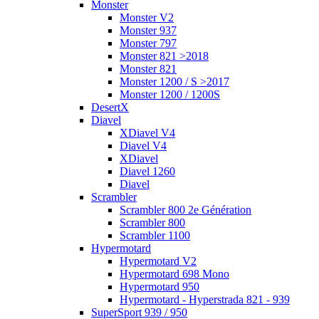
Monster
Monster V2
Monster 937
Monster 797
Monster 821 >2018
Monster 821
Monster 1200 / S >2017
Monster 1200 / 1200S
DesertX
Diavel
XDiavel V4
Diavel V4
XDiavel
Diavel 1260
Diavel
Scrambler
Scrambler 800 2e Génération
Scrambler 800
Scrambler 1100
Hypermotard
Hypermotard V2
Hypermotard 698 Mono
Hypermotard 950
Hypermotard - Hyperstrada 821 - 939
SuperSport 939 / 950