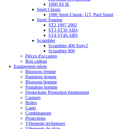
1000 SS IE
Sport Classic
1000 Sport Classic, GT, Paul Smart
Sport Touring
ST2 1997 2002
ST3 ST3S ABS
ST4 ST4S ABS
Scrambler
Scrambler 400 Sixty2
Scrambler 800
Pièces d'occasion
Bon cadeau
Equipement pilote
Blousons femme
Pantalons femme
Blousons homme
Pantalons homme
Destockage Promotion équipement
Casques
Bottes
Gants
Combinaisons
Protections
Vêtements techniques
Vêtements de pluie