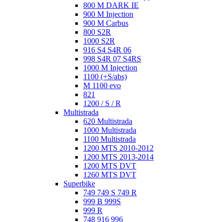
800 M DARK IE
900 M Injection
900 M Carbus
800 S2R
1000 S2R
916 S4 S4R 06
998 S4R 07 S4RS
1000 M Injection
1100 (+S/abs)
M 1100 evo
821
1200 / S / R
Multistrada
620 Multistrada
1000 Multistrada
1100 Multistrada
1200 MTS 2010-2012
1200 MTS 2013-2014
1200 MTS DVT
1260 MTS DVT
Superbike
749 749 S 749 R
999 B 999S
999 R
748 916 996