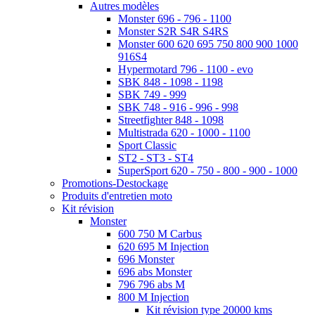
Autres modèles
Monster 696 - 796 - 1100
Monster S2R S4R S4RS
Monster 600 620 695 750 800 900 1000
916S4
Hypermotard 796 - 1100 - evo
SBK 848 - 1098 - 1198
SBK 749 - 999
SBK 748 - 916 - 996 - 998
Streetfighter 848 - 1098
Multistrada 620 - 1000 - 1100
Sport Classic
ST2 - ST3 - ST4
SuperSport 620 - 750 - 800 - 900 - 1000
Promotions-Destockage
Produits d'entretien moto
Kit révision
Monster
600 750 M Carbus
620 695 M Injection
696 Monster
696 abs Monster
796 796 abs M
800 M Injection
Kit révision type 20000 kms