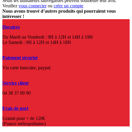
Seuls les utilisateurs sauvegardés peuvent soumettre leur avis.
Veuillez
vous connecter
ou
créer un compte
Nous avons trouvé d’autres produits qui pourraient vous
intéresser !
Horaires
Du Mardi au Vendredi : 9H à 12H et 14H à 19H
Le Samedi : 9H à 12H et 14H à 18H
Paiement sécurisé
Via carte bancaire, paypal
Service client
04 38 37 09 90
Frais de port
Gratuit pour + de 120€
(France métropolitaine)