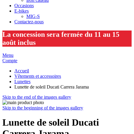
Bon cadeau
Occasions
E-bikes
MIG-S
Contactez-nous
La concession sera fermée du 11 au 15
août inclus
Menu
Compte
Accueil
Vêtements et accessoires
Lunettes
Lunette de soleil Ducati Carrera Jarama
Skip to the end of the images gallery
Skip to the beginning of the images gallery
Lunette de soleil Ducati
Carrera Jarama