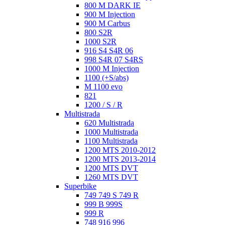
800 M DARK IE
900 M Injection
900 M Carbus
800 S2R
1000 S2R
916 S4 S4R 06
998 S4R 07 S4RS
1000 M Injection
1100 (+S/abs)
M 1100 evo
821
1200 / S / R
Multistrada
620 Multistrada
1000 Multistrada
1100 Multistrada
1200 MTS 2010-2012
1200 MTS 2013-2014
1200 MTS DVT
1260 MTS DVT
Superbike
749 749 S 749 R
999 B 999S
999 R
748 916 996