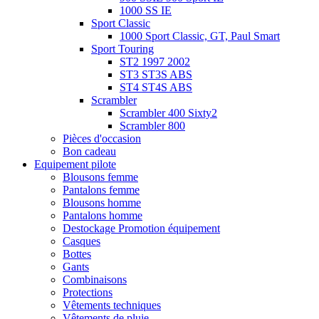
1000 SS IE
Sport Classic
1000 Sport Classic, GT, Paul Smart
Sport Touring
ST2 1997 2002
ST3 ST3S ABS
ST4 ST4S ABS
Scrambler
Scrambler 400 Sixty2
Scrambler 800
Pièces d'occasion
Bon cadeau
Equipement pilote
Blousons femme
Pantalons femme
Blousons homme
Pantalons homme
Destockage Promotion équipement
Casques
Bottes
Gants
Combinaisons
Protections
Vêtements techniques
Vêtements de pluie