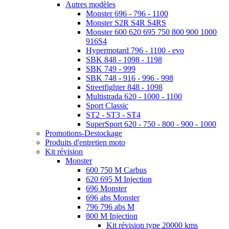
Autres modèles
Monster 696 - 796 - 1100
Monster S2R S4R S4RS
Monster 600 620 695 750 800 900 1000
916S4
Hypermotard 796 - 1100 - evo
SBK 848 - 1098 - 1198
SBK 749 - 999
SBK 748 - 916 - 996 - 998
Streetfighter 848 - 1098
Multistrada 620 - 1000 - 1100
Sport Classic
ST2 - ST3 - ST4
SuperSport 620 - 750 - 800 - 900 - 1000
Promotions-Destockage
Produits d'entretien moto
Kit révision
Monster
600 750 M Carbus
620 695 M Injection
696 Monster
696 abs Monster
796 796 abs M
800 M Injection
Kit révision type 20000 kms