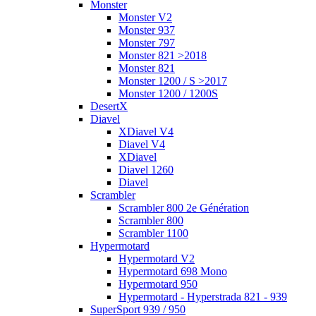
Monster
Monster V2
Monster 937
Monster 797
Monster 821 >2018
Monster 821
Monster 1200 / S >2017
Monster 1200 / 1200S
DesertX
Diavel
XDiavel V4
Diavel V4
XDiavel
Diavel 1260
Diavel
Scrambler
Scrambler 800 2e Génération
Scrambler 800
Scrambler 1100
Hypermotard
Hypermotard V2
Hypermotard 698 Mono
Hypermotard 950
Hypermotard - Hyperstrada 821 - 939
SuperSport 939 / 950