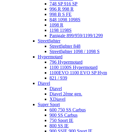
748 SP 916 SP
996 R 998 R
998 B S FE
848 1098 1098S
1098 R
1198 1198S
Panigale 899/959/1199/1299
Streetfighter
Streetfighter 848
Streetfighter 1098 / 1098 S
Hypermotard
796 Hypermotard
1100 1100S Hypermotard
1100EVO 1100 EVO SP Hym
821 / 939
Diavel
Diavel
Diavel 2ème gen.
XDiavel
Super Sport
600 750 SS Carbus
900 SS Carbus
750 Sport IE
800 SS IE
900 SSIE 900 Sport IE