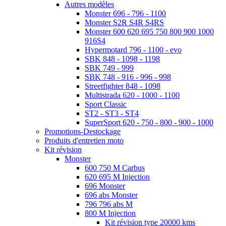
Autres modèles
Monster 696 - 796 - 1100
Monster S2R S4R S4RS
Monster 600 620 695 750 800 900 1000
916S4
Hypermotard 796 - 1100 - evo
SBK 848 - 1098 - 1198
SBK 749 - 999
SBK 748 - 916 - 996 - 998
Streetfighter 848 - 1098
Multistrada 620 - 1000 - 1100
Sport Classic
ST2 - ST3 - ST4
SuperSport 620 - 750 - 800 - 900 - 1000
Promotions-Destockage
Produits d'entretien moto
Kit révision
Monster
600 750 M Carbus
620 695 M Injection
696 Monster
696 abs Monster
796 796 abs M
800 M Injection
Kit révision type 20000 kms