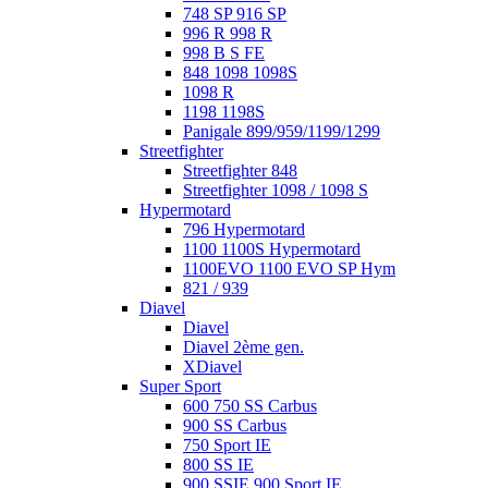
748 SP 916 SP
996 R 998 R
998 B S FE
848 1098 1098S
1098 R
1198 1198S
Panigale 899/959/1199/1299
Streetfighter
Streetfighter 848
Streetfighter 1098 / 1098 S
Hypermotard
796 Hypermotard
1100 1100S Hypermotard
1100EVO 1100 EVO SP Hym
821 / 939
Diavel
Diavel
Diavel 2ème gen.
XDiavel
Super Sport
600 750 SS Carbus
900 SS Carbus
750 Sport IE
800 SS IE
900 SSIE 900 Sport IE