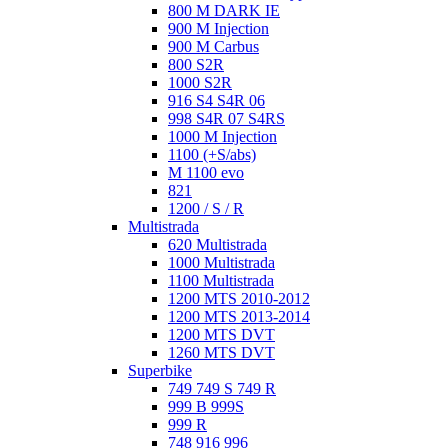
800 M DARK IE
900 M Injection
900 M Carbus
800 S2R
1000 S2R
916 S4 S4R 06
998 S4R 07 S4RS
1000 M Injection
1100 (+S/abs)
M 1100 evo
821
1200 / S / R
Multistrada
620 Multistrada
1000 Multistrada
1100 Multistrada
1200 MTS 2010-2012
1200 MTS 2013-2014
1200 MTS DVT
1260 MTS DVT
Superbike
749 749 S 749 R
999 B 999S
999 R
748 916 996