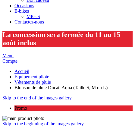
Bon cadeau
Occasions
E-bikes
MIG-S
Contactez-nous
La concession sera fermée du 11 au 15
août inclus
Menu
Compte
Accueil
Equipement pilote
Vêtements de pluie
Blouson de pluie Ducati Aqua (Taille S, M ou L)
Skip to the end of the images gallery
Promo
Skip to the beginning of the images gallery