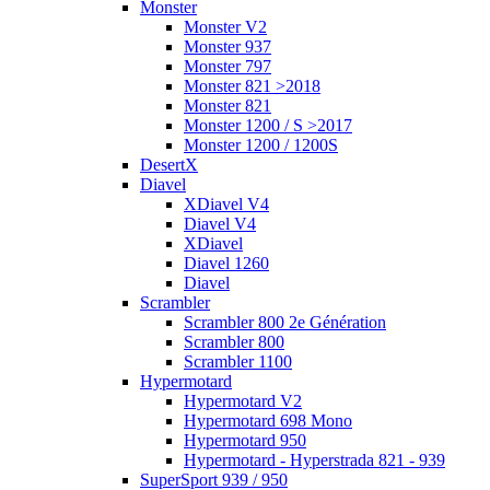
Monster
Monster V2
Monster 937
Monster 797
Monster 821 >2018
Monster 821
Monster 1200 / S >2017
Monster 1200 / 1200S
DesertX
Diavel
XDiavel V4
Diavel V4
XDiavel
Diavel 1260
Diavel
Scrambler
Scrambler 800 2e Génération
Scrambler 800
Scrambler 1100
Hypermotard
Hypermotard V2
Hypermotard 698 Mono
Hypermotard 950
Hypermotard - Hyperstrada 821 - 939
SuperSport 939 / 950