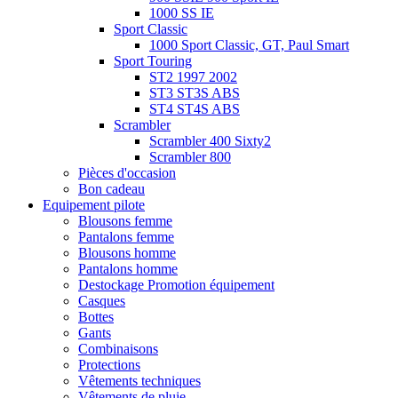
1000 SS IE
Sport Classic
1000 Sport Classic, GT, Paul Smart
Sport Touring
ST2 1997 2002
ST3 ST3S ABS
ST4 ST4S ABS
Scrambler
Scrambler 400 Sixty2
Scrambler 800
Pièces d'occasion
Bon cadeau
Equipement pilote
Blousons femme
Pantalons femme
Blousons homme
Pantalons homme
Destockage Promotion équipement
Casques
Bottes
Gants
Combinaisons
Protections
Vêtements techniques
Vêtements de pluie