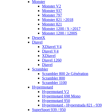
Monster
Monster V2
Monster 937
Monster 797
Monster 821 >2018
Monster 821
Monster 1200 / S >2017
Monster 1200 / 1200S
DesertX
Diavel
XDiavel V4
Diavel V4
XDiavel
Diavel 1260
Diavel
Scrambler
Scrambler 800 2e Génération
Scrambler 800
Scrambler 1100
Hypermotard
Hypermotard V2
Hypermotard 698 Mono
Hypermotard 950
Hypermotard - Hyperstrada 821 - 939
SuperSport 939 / 950