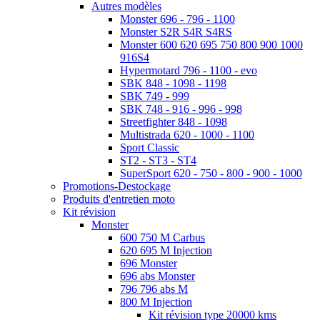
Autres modèles
Monster 696 - 796 - 1100
Monster S2R S4R S4RS
Monster 600 620 695 750 800 900 1000
916S4
Hypermotard 796 - 1100 - evo
SBK 848 - 1098 - 1198
SBK 749 - 999
SBK 748 - 916 - 996 - 998
Streetfighter 848 - 1098
Multistrada 620 - 1000 - 1100
Sport Classic
ST2 - ST3 - ST4
SuperSport 620 - 750 - 800 - 900 - 1000
Promotions-Destockage
Produits d'entretien moto
Kit révision
Monster
600 750 M Carbus
620 695 M Injection
696 Monster
696 abs Monster
796 796 abs M
800 M Injection
Kit révision type 20000 kms