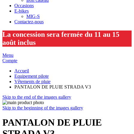
Bon cadeau
Occasions
E-bikes
MIG-S
Contactez-nous
La concession sera fermée du 11 au 15
août inclus
Menu
Compte
Accueil
Equipement pilote
Vêtements de pluie
PANTALON DE PLUIE STRADA V3
Skip to the end of the images gallery
Skip to the beginning of the images gallery
PANTALON DE PLUIE
STRADA V3