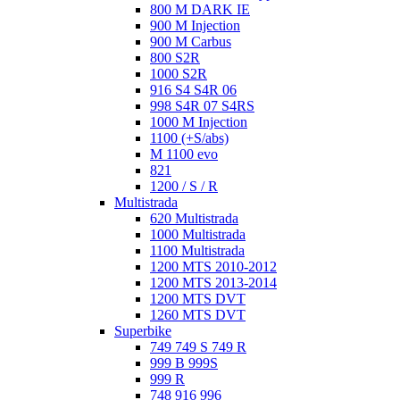
800 M DARK IE
900 M Injection
900 M Carbus
800 S2R
1000 S2R
916 S4 S4R 06
998 S4R 07 S4RS
1000 M Injection
1100 (+S/abs)
M 1100 evo
821
1200 / S / R
Multistrada
620 Multistrada
1000 Multistrada
1100 Multistrada
1200 MTS 2010-2012
1200 MTS 2013-2014
1200 MTS DVT
1260 MTS DVT
Superbike
749 749 S 749 R
999 B 999S
999 R
748 916 996