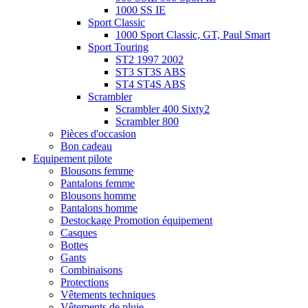
1000 SS IE
Sport Classic
1000 Sport Classic, GT, Paul Smart
Sport Touring
ST2 1997 2002
ST3 ST3S ABS
ST4 ST4S ABS
Scrambler
Scrambler 400 Sixty2
Scrambler 800
Pièces d'occasion
Bon cadeau
Equipement pilote
Blousons femme
Pantalons femme
Blousons homme
Pantalons homme
Destockage Promotion équipement
Casques
Bottes
Gants
Combinaisons
Protections
Vêtements techniques
Vêtements de pluie