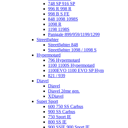
748 SP 916 SP
996 R 998 R
998 B S FE
848 1098 1098S
1098 R
1198 1198S
Panigale 899/959/1199/1299
Streetfighter
Streetfighter 848
Streetfighter 1098 / 1098 S
Hypermotard
796 Hypermotard
1100 1100S Hypermotard
1100EVO 1100 EVO SP Hym
821 / 939
Diavel
Diavel
Diavel 2ème gen.
XDiavel
Super Sport
600 750 SS Carbus
900 SS Carbus
750 Sport IE
800 SS IE
900 SSIE 900 Sport IE